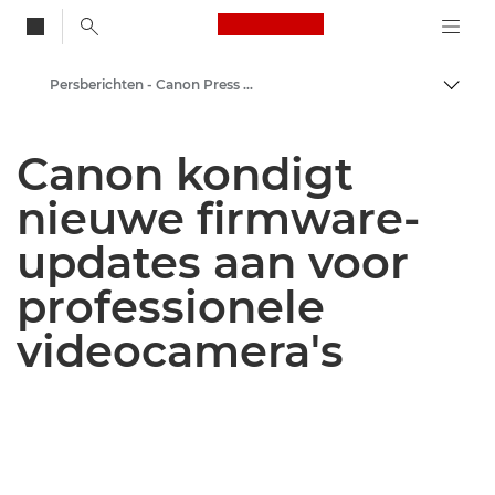
Canon Logo, back to
Persberichten - Canon Press Centre
Brood
Canon
Canon kondigt
Press Centre
nieuwe firmware-
updates aan voor
professionele
videocamera's