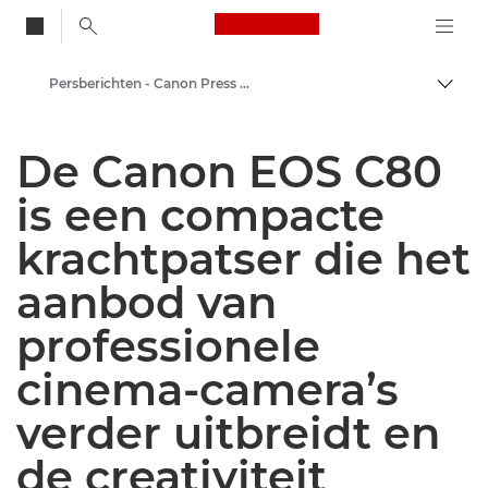
Canon Logo, back to
Persberichten - Canon Press Centre
Brood
Canon
De Canon EOS C80
Press Centre
is een compacte
krachtpatser die het
aanbod van
professionele
cinema-camera’s
verder uitbreidt en
de creativiteit