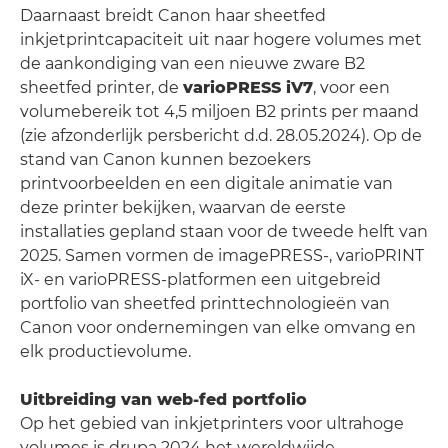
Daarnaast breidt Canon haar sheetfed
inkjetprintcapaciteit uit naar hogere volumes met
de aankondiging van een nieuwe zware B2
sheetfed printer, de
varioPRESS iV7
, voor een
volumebereik tot 4,5 miljoen B2 prints per maand
(zie afzonderlijk persbericht d.d. 28.05.2024). Op de
stand van Canon kunnen bezoekers
printvoorbeelden en een digitale animatie van
deze printer bekijken, waarvan de eerste
installaties gepland staan voor de tweede helft van
2025. Samen vormen de imagePRESS-, varioPRINT
iX- en varioPRESS-platformen een uitgebreid
portfolio van sheetfed printtechnologieën van
Canon voor ondernemingen van elke omvang en
elk productievolume.
Uitbreiding van web-fed portfolio
Op het gebied van inkjetprinters voor ultrahoge
volumes is drupa 2024 het wereldwijde