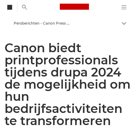
Canon Logo, back to
Persberichten - Canon Press Centre
Brood
Canon
Canon biedt
Press Centre
printprofessionals
tijdens drupa 2024
de mogelijkheid om
hun
bedrijfsactiviteiten
te transformeren