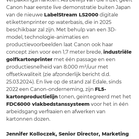
Canon haar eerste live demonstratie buiten Japan
van de nieuwe
LabelStream LS2000
digitale
etikettenprinter op waterbasis, die in 2025
beschikbaar zal zijn. Met behulp van een 3D-
model, technologie-animaties en
productievoorbeelden laat Canon ook haar
concept zien voor een 1,7 meter brede,
industriële
golfkartonprinter
met één passage en een
productiesnelheid van 8.000 m²/uur met
offsetkwaliteit (zie afzonderlijk bericht d.d.
25.03.2024). En live op de stand zal Edale, sinds
2022 een Canon-onderneming, zijn
FL5-
kartonproductielijn
tonen, geïntegreerd met het
FDC6000 vlakbedstanssysteem
voor het in één
arbeidsgang verfraaien en afwerken van
kartonnen dozen.
Jennifer Kolloczek, Senior Director, Marketing