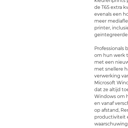
kleurenprints 
de T65 extra k
evenals een ho
meer mediaflexi
printer, inclu
geïntegreerde 
Professionals 
om hun werk t
met een nieuwe
met snellere 
verwerking va
Microsoft Wind
dat ze altijd 
Windows om hu
en vanaf vers
op afstand, Rem
productivitei
waarschuwings