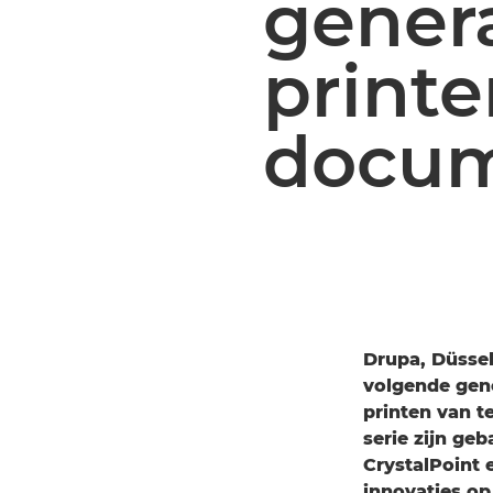
gener
printe
docum
Drupa, Düssel
volgende gen
printen van 
serie zijn g
CrystalPoint 
innovaties op