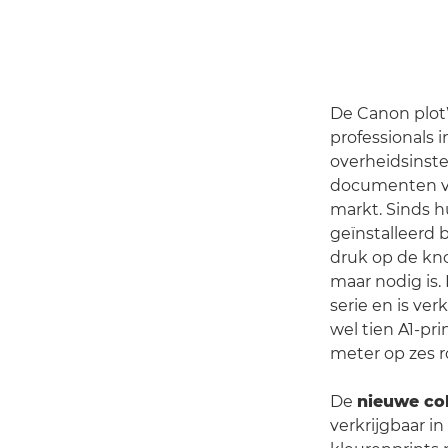
De Canon plot
professionals 
overheidsinst
documenten ve
markt. Sinds h
geïnstalleerd 
druk op de kn
maar nodig is.
serie en is ver
wel tien A1-pr
meter op zes r
De
nieuwe co
verkrijgbaar i