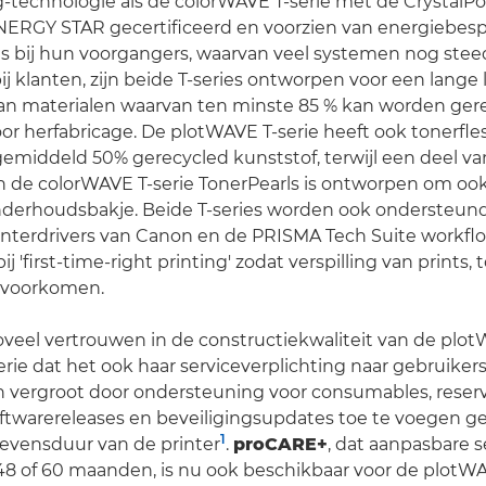
-technologie als de colorWAVE T-serie met de CrystalPo
NERGY STAR gecertificeerd en voorzien van energiebes
als bij hun voorgangers, waarvan veel systemen nog stee
ij klanten, zijn beide T-series ontworpen voor een lange
an materialen waarvan ten minste 85 % kan worden gere
or herfabricage. De plotWAVE T-serie heeft ook tonerfles
middeld 50% gerecycled kunststof, terwijl een deel va
n de colorWAVE T-serie TonerPearls is ontworpen om oo
onderhoudsbakje. Beide T-series worden ook ondersteun
rinterdrivers van Canon en de PRISMA Tech Suite workf
j 'first-time-right printing' zodat verspilling van prints, t
 voorkomen.
veel vertrouwen in de constructiekwaliteit van de plo
rie dat het ook haar serviceverplichting naar gebruiker
 vergroot door ondersteuning voor consumables, reser
twarereleases en beveiligingsupdates toe te voegen 
1
evensduur van de printer
.
proCARE+
, dat aanpasbare s
 48 of 60 maanden, is nu ook beschikbaar voor de plotW