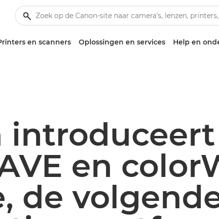
Printers en scanners
Oplossingen en services
Help en ond
 introduceert
AVE en colo
e, de volgend