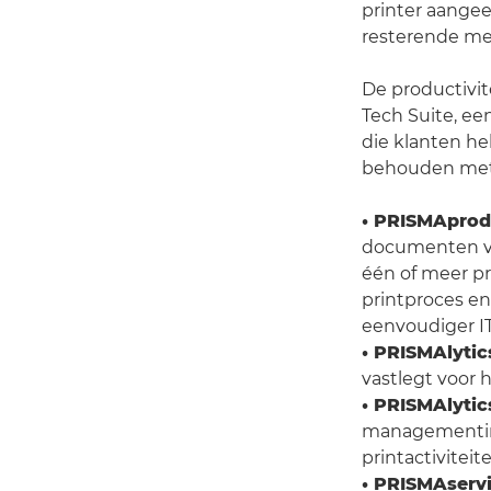
printer aangee
resterende med
De productivi
Tech Suite, ee
die klanten he
behouden met e
• PRISMAprod
documenten v
één of meer pr
printproces en
eenvoudiger I
• PRISMAlyti
vastlegt voor
• PRISMAlyti
managementinf
printactivitei
• PRISMAserv