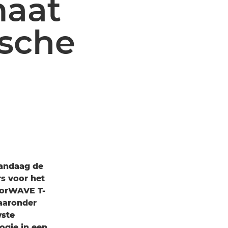
maat
ische
vandaag de
s voor het
lorWAVE T-
aaronder
wste
ogie in een