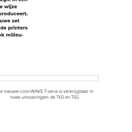
e wijze
produceert.
euwe set
de printers
k milieu-
e nieuwe colorWAVE T-serie is verkrijgbaar in
twee uitvoeringen: de T60 en T65.