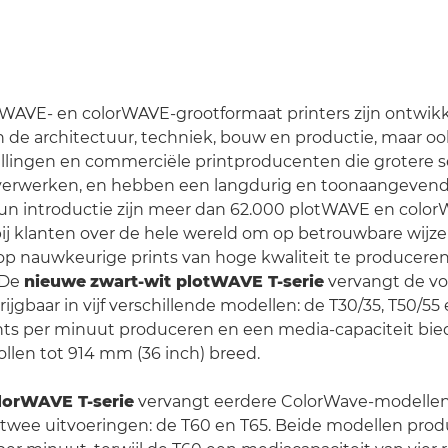
WAVE- en colorWAVE-grootformaat printers zijn ontwikk
in de architectuur, techniek, bouw en productie, maar oo
ellingen en commerciële printproducenten die grotere s
rwerken, en hebben een langdurig en toonaangevend
un introductie zijn meer dan 62.000 plotWAVE en color
bij klanten over de hele wereld om op betrouwbare wijz
op nauwkeurige prints van hoge kwaliteit te producere
 De
nieuwe
zwart-wit plotWAVE T-serie
vervangt de vo
krijgbaar in vijf verschillende modellen: de T30/35, T50/55 
ints per minuut produceren en een media-capaciteit bie
ollen tot 914 mm (36 inch) breed.
lorWAVE T-serie
vervangt eerdere ColorWave-modellen
n twee uitvoeringen: de T60 en T65. Beide modellen prod