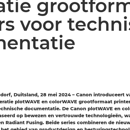
atie grootfor
rs voor techn
entatie
dorf, Duitsland, 28 mei 2024 – Canon introduceert 
eratie plotWAVE en colorWAVE grootformaat printer
technische documentatie. De Canon plotWAVE en co
ebaseerd op bewezen en vertrouwde technologieën, w
en Radiant Fusing. Beide series combineren de nieu
 het gebied van productdesign en besturingstechnol