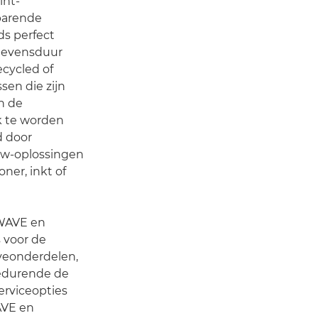
int-
parende
ds perfect
 levensduur
cycled of
sen die zijn
n de
k te worden
d door
low-oplossingen
oner, inkt of
tWAVE en
s voor de
veonderdelen,
gedurende de
erviceopties
AVE en