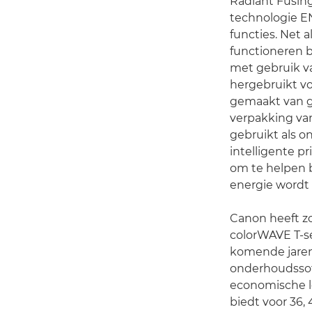
Radiant Fusing
technologie E
functies. Net 
functioneren b
met gebruik v
hergebruikt vo
gemaakt van ge
verpakking va
gebruikt als 
intelligente p
om te helpen bi
energie wordt
Canon heeft zo
colorWAVE T-se
komende jaren
onderhoudssof
economische l
biedt voor 36,