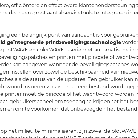
ellere, efficiëntere en effectievere klantenondersteuning
e door een groot aantal servicetools te integreren in 
ing een belangrijk punt van aandacht is voor gebruiker
d geïntegreerde printbeveiligingstechnologie
verder
e plotWAVE en colorWAVE T-serie met automatische im
 beveiligingspatches en printen met pincode of wachtwo
der kan aangeven wanneer de beveiligingspatches wo
gen instellen over zowel de beschikbaarheid van nieuw
tches als de status van de updates. Een gebruiker kan 
htwoord invoeren vlak voordat een bestand wordt gepri
de printer moet de pincode of het wachtwoord worden 
ect-gebruikerspaneel om toegang te krijgen tot het be
nten en om te voorkomen dat onbevoegden het bestan
p het milieu te minimaliseren, zijn zowel de plotWAVE 