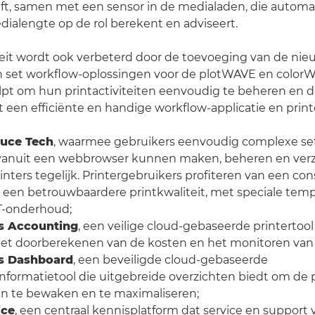
ft, samen met een sensor in de medialaden, die automa
ialengte op de rol berekent en adviseert.
teit wordt ook verbeterd door de toevoeging van de ni
n set workflow-oplossingen voor de plotWAVE en colorW
lpt om hun printactiviteiten eenvoudig te beheren en d
en efficiënte en handige workflow-applicatie en printe
uce Tech
, waarmee gebruikers eenvoudig complexe se
anuit een webbrowser kunnen maken, beheren en ver
inters tegelijk. Printergebruikers profiteren van een con
 een betrouwbaardere printkwaliteit, met speciale temp
T-onderhoud;
cs Accounting
, een veilige cloud-gebaseerde printertoo
 het doorberekenen van de kosten en het monitoren van 
cs Dashboard
, een beveiligde cloud-gebaseerde
ormatietool die uitgebreide overzichten biedt om de 
ten te bewaken en te maximaliseren;
ice
, een centraal kennisplatform dat service en support