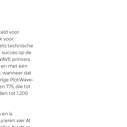
eld voor
k voor
ets technische
 succes op de
WAVE printers
e en met één
n, wanneer dat
rige PlotWave-
en T75, die tot
den tot 1.200
 en is
uceren vier A1