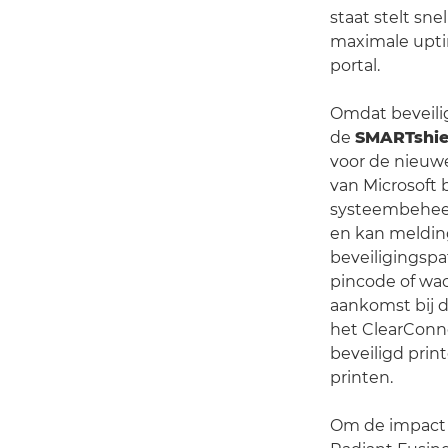
staat stelt sn
maximale uptim
portal.
Omdat beveilig
de
SMARTshiel
voor de nieuw
van Microsoft
systeembeheer
en kan meldin
beveiligingspa
pincode of wac
aankomst bij 
het ClearConn
beveiligd pri
printen.
Om de impact o