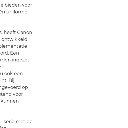
 te bieden voor
één uniforme
s, heeft Canon
 ontwikkeld
plementatie
ord. Een
rden ingezet
e
nu ook een
nt. Bij
ingevoerd op
stand voor
d kunnen
T-serie met de