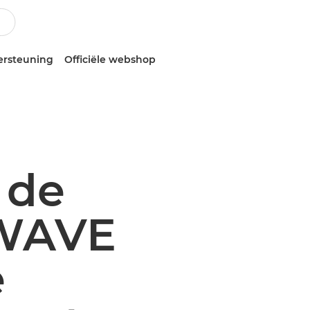
ersteuning
Officiële webshop
 de
rWAVE
e