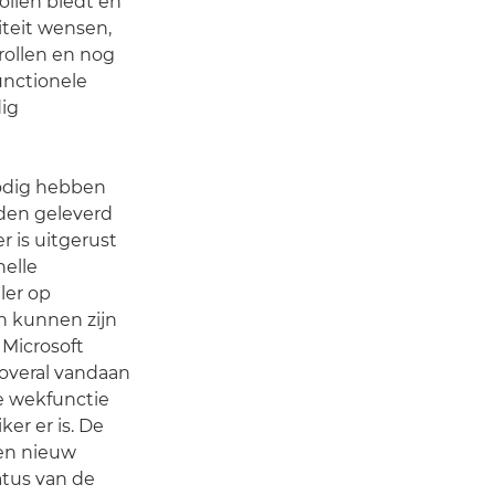
ollen biedt en
iteit wensen,
rollen en nog
functionele
dig
nodig hebben
den geleverd
 is uitgerust
elle
ler op
an kunnen zijn
 Microsoft
overal vandaan
e wekfunctie
er er is. De
een nieuw
atus van de