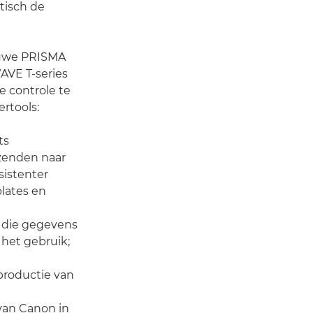
tisch de
euwe PRISMA
AVE T-series
e controle te
rtools:
ts
zenden naar
sistenter
lates en
l die gegevens
het gebruik;
productie van
 van Canon in