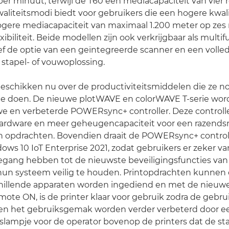
per minuut, terwijl de T60 een mediacapaciteit van vier r
waliteitsmodi biedt voor gebruikers die een hogere kwal
gere mediacapaciteit van maximaal 1.200 meter op zes 
biliteit. Beide modellen zijn ook verkrijgbaar als multi
sief de optie van een geïntegreerde scanner en een volle
stapel- of vouwoplossing.
beschikken nu over de productiviteitsmiddelen die ze 
e doen. De nieuwe plotWAVE en colorWAVE T-serie wor
 en verbeterde POWERsync+ controller. Deze controller
hardware en meer geheugencapaciteit voor een razendsn
n opdrachten. Bovendien draait de POWERsync+ control
ows 10 IoT Enterprise 2021, zodat gebruikers er zeker v
toegang hebben tot de nieuwste beveiligingsfuncties van
n systeem veilig te houden. Printopdrachten kunnen 
chillende apparaten worden ingediend en met de nieuw
ote ON, is de printer klaar voor gebruik zodra de gebruik
t en het gebruiksgemak worden verder verbeterd door 
lampje voor de operator bovenop de printers dat de st