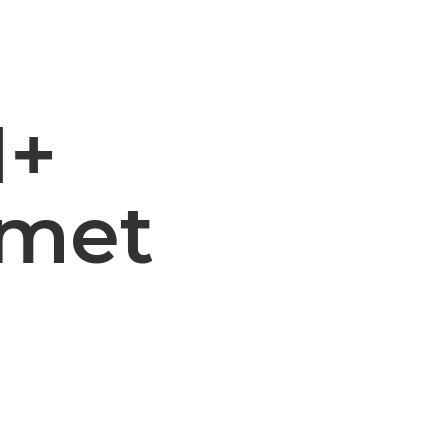
1+
 met