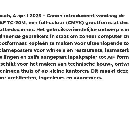
sch, 4 april 2023 – Canon introduceert vandaag de
 TC-20M, een full-colour (CMYK) grootformaat des
atbedscanner. Het gebruiksvriendelijke ontwerp van
eginnende gebruikers in staat om zonder computer sn
ootformaat kopieën te maken voor uiteenlopende to
lameposters voor winkels en restaurants, lesmateri
ellingen en zelfs aangepast inpakpapier tot A1+ form
eschikt voor het maken van technische bouw-, ontw
eningen thuis of op kleine kantoren. Dit maakt deze
oor architecten, ingenieurs en aannemers.