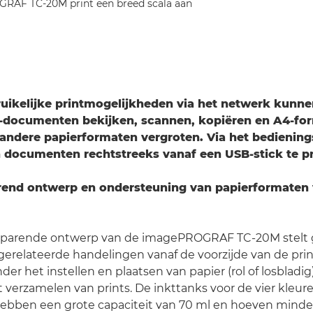
GRAF TC-20M print een breed scala aan
uikelijke printmogelijkheden via het netwerk kunne
-documenten bekijken, scannen, kopiëren en A4-fo
 andere papierformaten vergroten. Via het bedienin
jn documenten rechtstreeks vanaf een USB-stick te pr
end ontwerp en ondersteuning van papierformaten 
parende ontwerp van de imagePROGRAF TC-20M stelt g
tgerelateerde handelingen vanaf de voorzijde van de prin
er het instellen en plaatsen van papier (rol of losbladig)
t verzamelen van prints. De inkttanks voor de vier kleu
ebben een grote capaciteit van 70 ml en hoeven minder