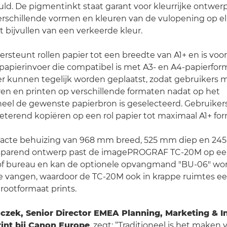
ld. De pigmentinkt staat garant voor kleurrijke ontwe
verschillende vormen en kleuren van de vulopening op e
bijvullen van een verkeerde kleur.
ersteunt rollen papier tot een breedte van A1+ en is voo
apierinvoer die compatibel is met A3- en A4-papierfor
er kunnen tegelijk worden geplaatst, zodat gebruikers 
en en printen op verschillende formaten nadat op het
eel de gewenste papierbron is geselecteerd. Gebruike
terend kopiëren op een rol papier tot maximaal A1+ fo
cte behuizing van 968 mm breed, 525 mm diep en 24
sparend ontwerp past de imagePROGRAF TC-20M op e
f bureau en kan de optionele opvangmand "BU-06" wo
te vangen, waardoor de TC-20M ook in krappe ruimtes e
grootformaat prints.
oczek, Senior Director EMEA Planning, Marketing & I
int bij Canon Europe
, zegt: “Traditioneel is het maken 