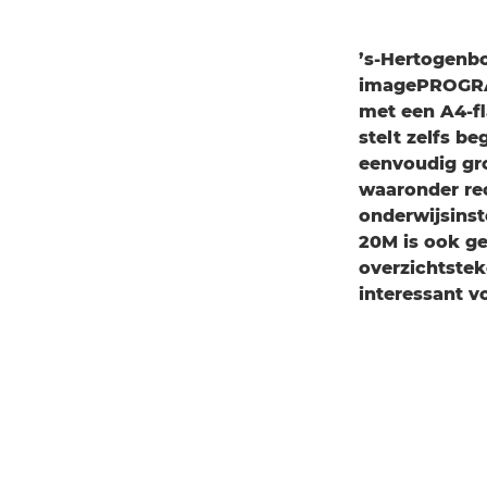
’s-Hertogenbo
imagePROGRAF
met een A4-fl
stelt zelfs b
eenvoudig gr
waaronder rec
onderwijsinst
20M is ook g
overzichtstek
interessant v