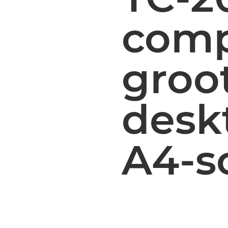
comp
groo
desk
A4-s