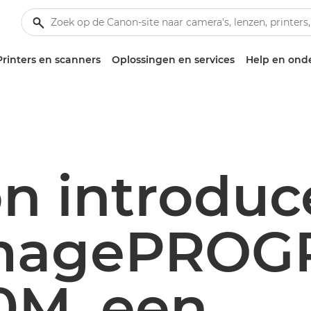
Printers en scanners
Oplossingen en services
Help en ond
n introduc
imagePROG
0M, een