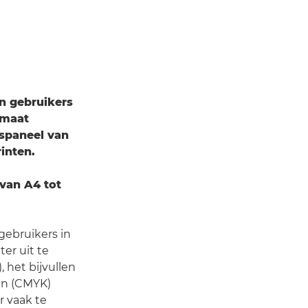
n gebruikers
rmaat
gspaneel van
inten.
van A4 tot
ebruikers in
ter uit te
, het bijvullen
ren (CMYK)
 vaak te