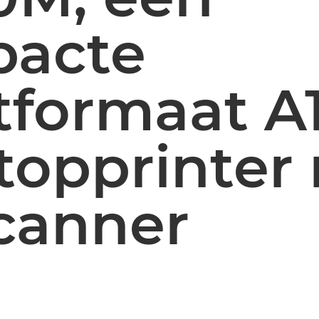
acte
tformaat A
topprinter
canner