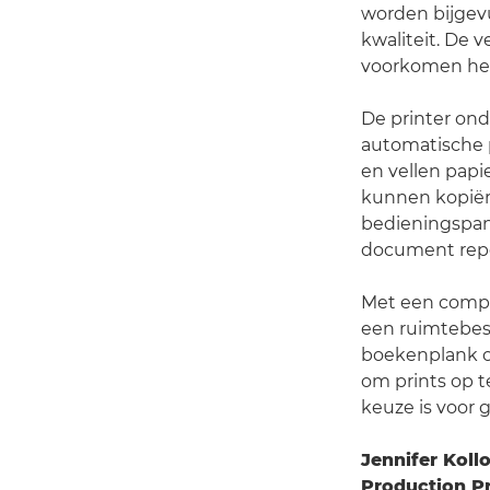
worden bijgevu
kwaliteit. De 
voorkomen het 
De printer ond
automatische p
en vellen papi
kunnen kopiër
bedieningspan
document repe
Met een compa
een ruimtebe
boekenplank o
om prints op 
keuze is voor 
Jennifer Koll
Production Pr