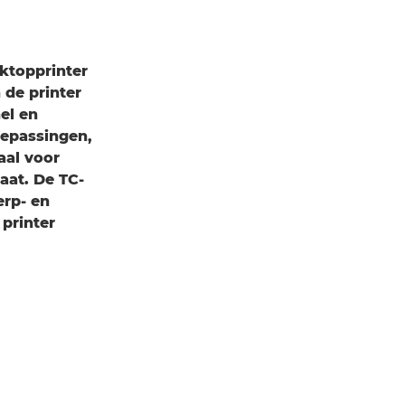
ktopprinter
 de printer
el en
epassingen,
aal voor
aat. De TC-
erp- en
 printer