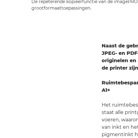
De repeterende kopieerfunctie van de imagePRO
grootformaattoepassingen.
Naast de gebr
JPEG- en PDF
originelen en
de printer zi
Ruimtebespar
A1+
Het ruimtebes
staat alle prin
voeren, waarond
van inkt en he
pigmentinkt h