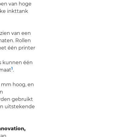
rpen van hoge
lke inkttank
rzien van een
maten. Rollen
met één printer
rs kunnen één
1
rmaat
.
5 mm hoog, en
en
rden gebruikt
en uitstekende
nnovation,
van