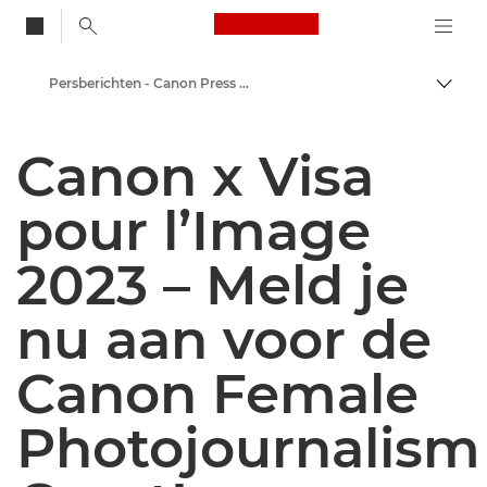
Canon Logo, back to
Persberichten - Canon Press Centre
Brood
Canon
Canon x Visa
Press Centre
pour l’Image
2023 – Meld je
nu aan voor de
Canon Female
Photojournalism