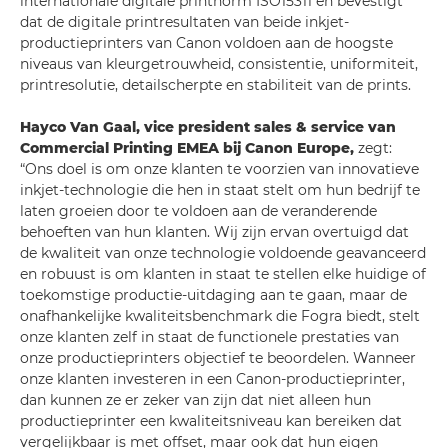
internationale digitale printnorm ISO15311 en bevestigt
dat de digitale printresultaten van beide inkjet-
productieprinters van Canon voldoen aan de hoogste
niveaus van kleurgetrouwheid, consistentie, uniformiteit,
printresolutie, detailscherpte en stabiliteit van de prints.
Hayco Van Gaal, vice president sales & service van
Commercial Printing EMEA bij Canon Europe,
zegt:
“Ons doel is om onze klanten te voorzien van innovatieve
inkjet-technologie die hen in staat stelt om hun bedrijf te
laten groeien door te voldoen aan de veranderende
behoeften van hun klanten. Wij zijn ervan overtuigd dat
de kwaliteit van onze technologie voldoende geavanceerd
en robuust is om klanten in staat te stellen elke huidige of
toekomstige productie-uitdaging aan te gaan, maar de
onafhankelijke kwaliteitsbenchmark die Fogra biedt, stelt
onze klanten zelf in staat de functionele prestaties van
onze productieprinters objectief te beoordelen. Wanneer
onze klanten investeren in een Canon-productieprinter,
dan kunnen ze er zeker van zijn dat niet alleen hun
productieprinter een kwaliteitsniveau kan bereiken dat
vergelijkbaar is met offset, maar ook dat hun eigen