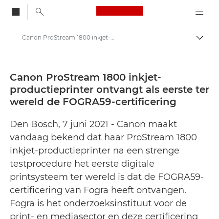
Canon Logo, back to
Canon ProStream 1800 inkjet-productieprinter ontvangt als eerste ter wereld de FOGRA59-certificering - Canon Press Centre
Brood
Canon
Press Centre
Canon ProStream 1800 inkjet-
productieprinter ontvangt als eerste ter
Persberichten - Canon Press Centre
wereld de FOGRA59-certificering
Den Bosch, 7 juni 2021 - Canon maakt
vandaag bekend dat haar ProStream 1800
inkjet-productieprinter na een strenge
testprocedure het eerste digitale
printsysteem ter wereld is dat de FOGRA59-
certificering van Fogra heeft ontvangen.
Fogra is het onderzoeksinstituut voor de
print- en mediasector en deze certificering