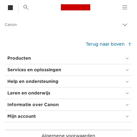
Canon Logo, back t
Canon
Broo
in-/u
Terug naar boven
Producten
Services en oplossingen
Help en ondersteuning
Leren en onderwijs
Informatie over Canon
Mijn account
Algemene voorwaarden