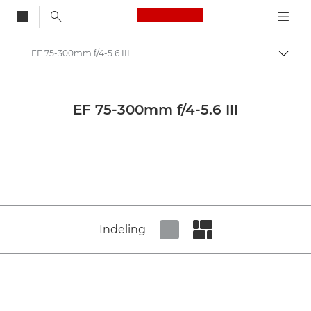
Canon Logo, back to
EF 75-300mm f/4-5.6 III
Brood
Canon
Canon camera-lenzen
EF 75-300mm f/4-5.6 III
Canon EF 75-300mm f/4-5.6 III - Lenses - Camera & Photo lenses
Indeling
Set tiled view
Set masonry view