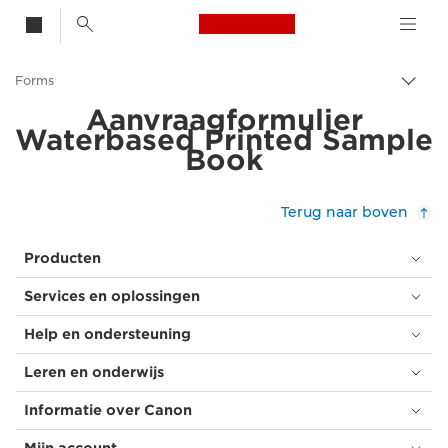
Canon Logo, back t
Forms
Broo
in-/u
Aanvraagformulier
Canon
Waterbased Printed Sample
Book
Terug naar boven
Producten
Services en oplossingen
Help en ondersteuning
Leren en onderwijs
Informatie over Canon