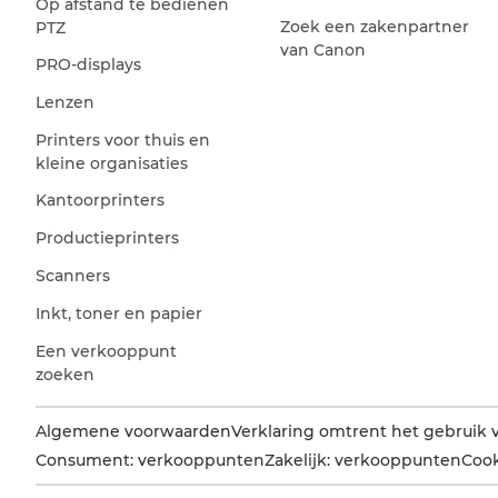
Op afstand te bedienen
Zoek een zakenpartner
PTZ
van Canon
PRO-displays
Lenzen
Printers voor thuis en
kleine organisaties
Kantoorprinters
Productieprinters
Scanners
Inkt, toner en papier
Een verkooppunt
zoeken
Algemene voorwaarden
Verklaring omtrent het gebruik 
Consument: verkooppunten
Zakelijk: verkooppunten
Cook