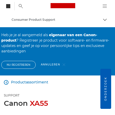
Canon Logo, back to
Consumer Product Support
Brood
Canon
Heb je je al aangemeld als
eigenaar van een Canon-
product
? Registreer je product voor software- en firmware-
updates en geef je op voor persoonlijke tips en exclusieve
aanbiedingen
ANNULEREN
NU REGISTREREN
ONDERZOEK
Productassortiment

SUPPORT
Canon
XA55