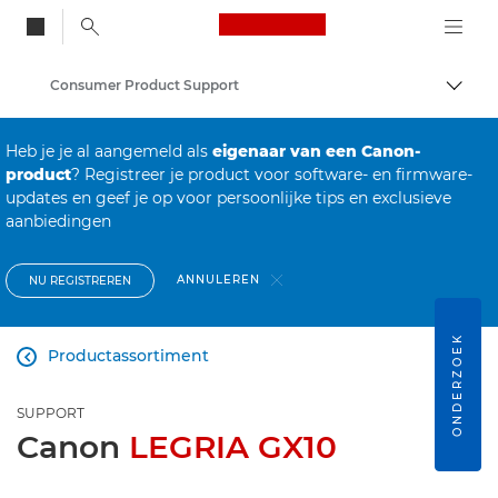
Canon Logo, back to
Consumer Product Support
Brood
Canon
Heb je je al aangemeld als
eigenaar van een Canon-
product
? Registreer je product voor software- en firmware-
updates en geef je op voor persoonlijke tips en exclusieve
aanbiedingen
ANNULEREN
NU REGISTREREN
ONDERZOEK
Productassortiment

SUPPORT
Canon
LEGRIA GX10