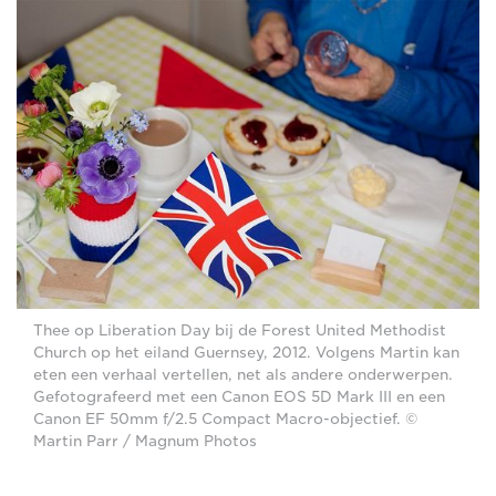
Thee op Liberation Day bij de Forest United Methodist
Church op het eiland Guernsey, 2012. Volgens Martin kan
eten een verhaal vertellen, net als andere onderwerpen.
Gefotografeerd met een Canon EOS 5D Mark III en een
Canon EF 50mm f/2.5 Compact Macro-objectief. ©
Martin Parr / Magnum Photos