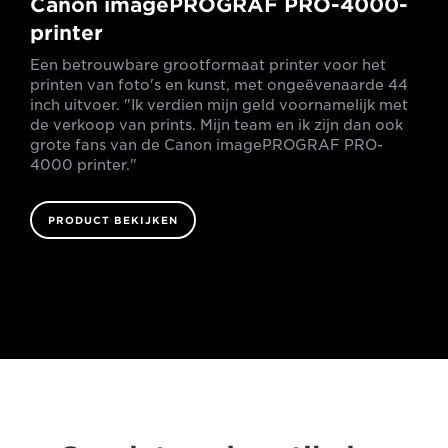
Canon imagePROGRAF PRO-4000-
printer
Een betrouwbare grootformaat printer voor het
printen van foto's en kunst, met ongeëvenaarde 44
inch uitvoer. "Ik verdien mijn geld voornamelijk met
de verkoop van prints. Mijn team en ik zijn dan ook
grote fans van de Canon imagePROGRAF PRO-
4000 printer."
PRODUCT BEKIJKEN