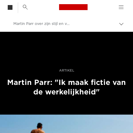
Canon Logo, back t
Martin Parr over zijn stijl en visie
Broo
in-/u
Canon
Professionele fotografie en video
Verhalen
ARTIKEL
Martin Parr: "Ik maak fictie van
de werkelijkheid"