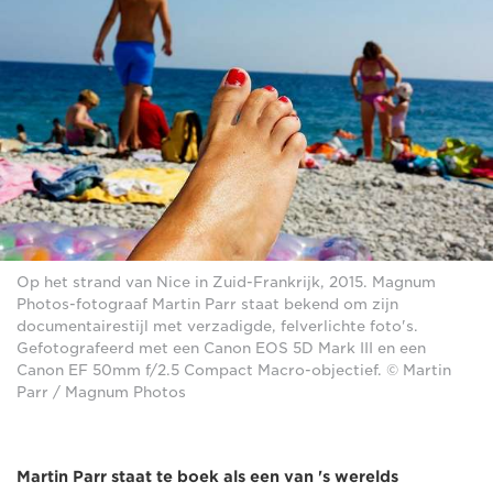
Op het strand van Nice in Zuid-Frankrijk, 2015. Magnum
Photos-fotograaf Martin Parr staat bekend om zijn
documentairestijl met verzadigde, felverlichte foto's.
Gefotografeerd met een Canon EOS 5D Mark III en een
Canon EF 50mm f/2.5 Compact Macro-objectief. © Martin
Parr / Magnum Photos
Martin Parr staat te boek als een van 's werelds