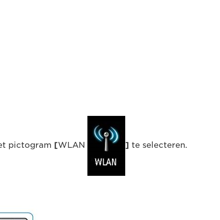
et pictogram
[
WLAN
]
te selecteren.