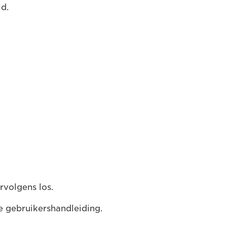
d.
volgens los.
e gebruikershandleiding.