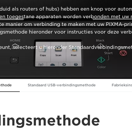
id als routers of hubs) hebben een knop voor autom
nen toegestane apparaten worden verbonden met uw 
igste manier om verbinding te maken met uw PIXMA-pr
ngsmethode hieronder voor instructies voor deze ver
unt, selecteert u hieronder Standaardverbindingsme
ethode
Standaard USB-verbindingsmethode
Fabrieksin
dingsmethode