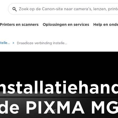
Printers en scanners
Oplossingen en services
Help en ond
Draadloze verbinding instellen voor PIXMA-printers
Draadloze verbinding instellen voor PIXMA MG6450
nstallatiehan
 de PIXMA M