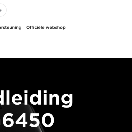
ersteuning
Officiële webshop
dleiding
G6450