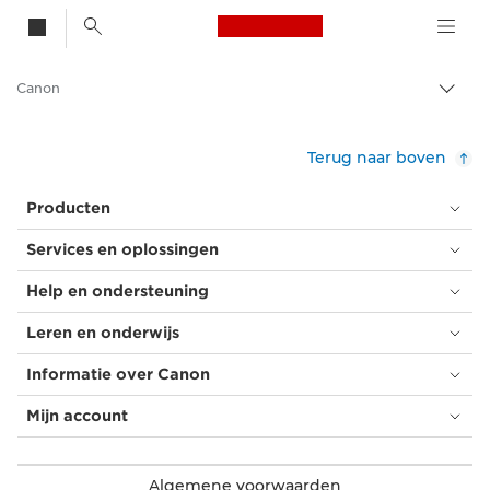
Canon Logo, back t
Canon
Broo
in-/u
Terug naar boven
Producten
Services en oplossingen
Help en ondersteuning
Leren en onderwijs
Informatie over Canon
Mijn account
Algemene voorwaarden