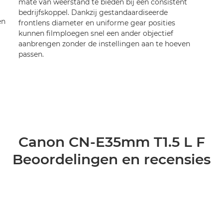
mate van weerstand te bieden bij een consistent
bedrijfskoppel. Dankzij gestandaardiseerde
en
frontlens diameter en uniforme gear posities
kunnen filmploegen snel een ander objectief
aanbrengen zonder de instellingen aan te hoeven
passen.
Canon CN-E35mm T1.5 L F
Beoordelingen en recensies