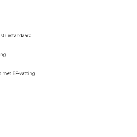
ustriestandaard
ing
 met EF-vatting