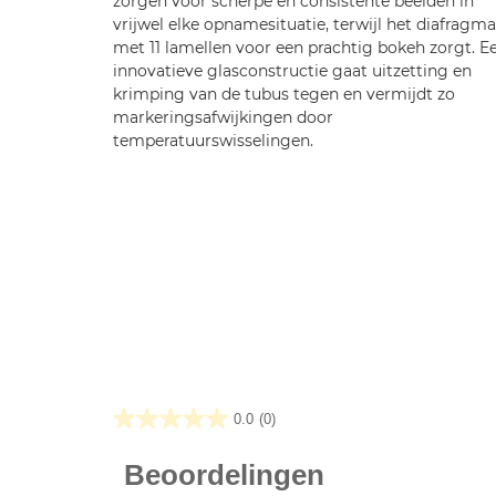
zorgen voor scherpe en consistente beelden in
vrijwel elke opnamesituatie, terwijl het diafragma
met 11 lamellen voor een prachtig bokeh zorgt. E
innovatieve glasconstructie gaat uitzetting en
krimping van de tubus tegen en vermijdt zo
markeringsafwijkingen door
temperatuurswisselingen.
0.0
(0)
0.0
van
de
5