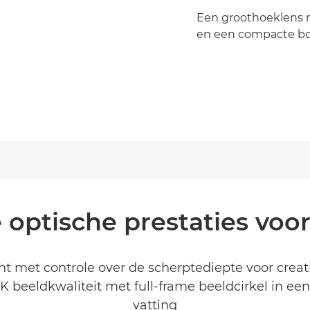
Een groothoeklens m
en een compacte bo
e optische prestaties voo
icht met controle over de scherptediepte voor crea
K beeldkwaliteit met full-frame beeldcirkel in ee
vatting