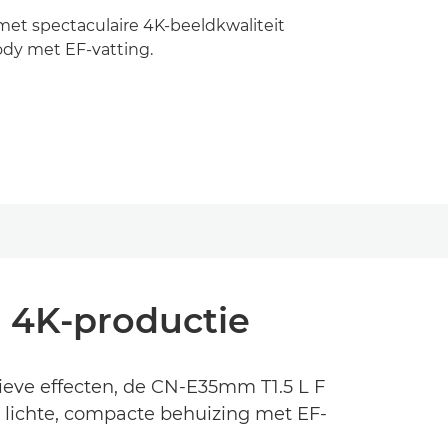
et spectaculaire 4K-beeldkwaliteit
dy met EF-vatting.
r 4K-productie
tieve effecten, de CN-E35mm T1.5 L F
n lichte, compacte behuizing met EF-