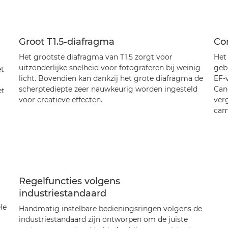
Groot T1.5-diafragma
Co
Het grootste diafragma van T1.5 zorgt voor
Het
uitzonderlijke snelheid voor fotograferen bij weinig
geb
et
licht. Bovendien kan dankzij het grote diafragma de
EF-
scherptediepte zeer nauwkeurig worden ingesteld
Can
et
voor creatieve effecten.
ver
came
Regelfuncties volgens
industriestandaard
le
Handmatig instelbare bedieningsringen volgens de
industriestandaard zijn ontworpen om de juiste