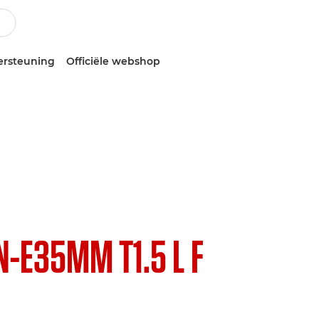
ersteuning
Officiële webshop
N-E35MM T1.5 L F