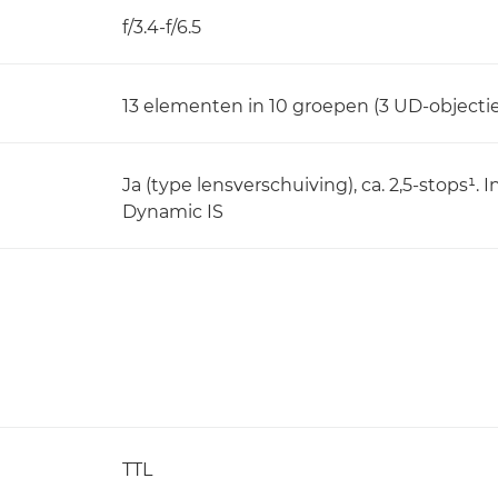
f/3.4-f/6.5
13 elementen in 10 groepen (3 UD-objectie
Ja (type lensverschuiving), ca. 2,5-stops¹.
Dynamic IS
TTL