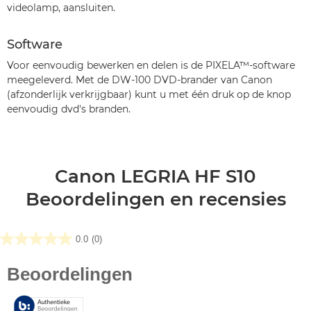
videolamp, aansluiten.
Software
Voor eenvoudig bewerken en delen is de PIXELA™-software
meegeleverd. Met de DW-100 DVD-brander van Canon
(afzonderlijk verkrijgbaar) kunt u met één druk op de knop
eenvoudig dvd's branden.
Canon LEGRIA HF S10
Beoordelingen en recensies
0.0
(0)
0.0
van
de
5
sterren.