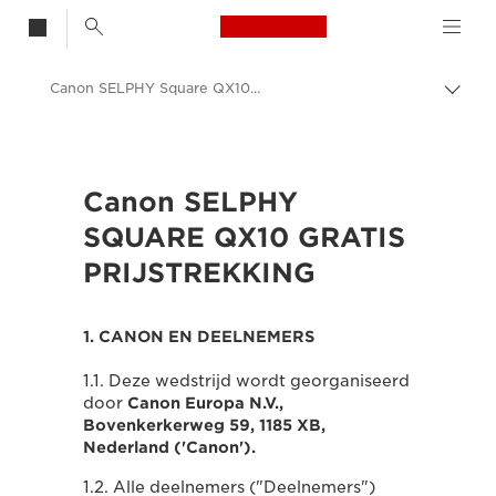
Canon Logo, back t
Canon SELPHY Square QX10 Prize Draw Terms and Conditions
Broo
in-/u
Canon
Canon-printers
Canon SELPHY
Canon SELPHY SQUARE QX10 - Printers
SQUARE QX10 GRATIS
PRIJSTREKKING
1. CANON EN DEELNEMERS
1.1. Deze wedstrijd wordt georganiseerd
door
Canon Europa N.V.,
Bovenkerkerweg 59, 1185 XB,
Nederland ('Canon').
1.2. Alle deelnemers ("Deelnemers")