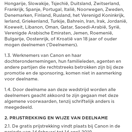
Hongarije, Slowakije, Tsjechië, Duitsland, Zwitserland,
Frankrijk, Spanje, Portugal, Italië, Noorwegen, Zweden,
Denemarken, Finland, Rusland, het Verenigd Koninkrijk,
Ierland, Griekenland, Turkije, Bahrein, Iran, Irak, Jordanië,
Koeweit, Libanon, Oman, Qatar, Saoedi-Arabië, Syrië,
Verenigde Arabische Emiraten, Jemen, Roemenië,
Bulgarije, Oostenrijk, of Kroatië van 18 jaar of ouder
mogen deelnemen (‘Deelnemers).
1.3. Werknemers van Canon en haar
dochterondernemingen, hun familieleden, agenten en
andere partijen die rechtstreeks betrokken zijn bij deze
promotie en de sponsoring, komen niet in aanmerking
voor deelname.
1.4. Door deelname aan deze wedstrijd worden alle
deelnemers geacht akkoord te zijn gegaan met deze
algemene voorwaarden, tenzij schriftelijk anders is
meegedeeld.
2. PRIJSTREKKING EN WIJZE VAN DEELNAME
2.1. De gratis prijstrekking vindt plaats bij Canon in de