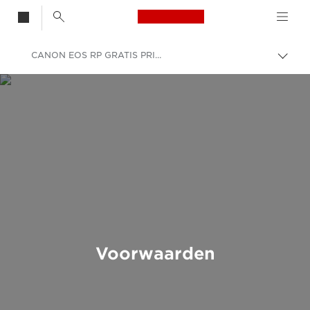
Canon Logo, back t
CANON EOS RP GRATIS PRIJSTREKKING
Broo
in-/u
Canon
Voorwaarden