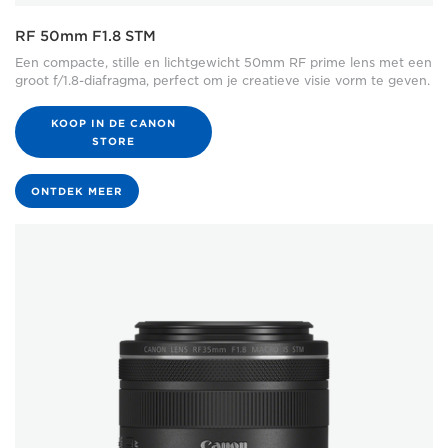
RF 50mm F1.8 STM
Een compacte, stille en lichtgewicht 50mm RF prime lens met een
groot f/1.8-diafragma, perfect om je creatieve visie vorm te geven.
KOOP IN DE CANON
STORE
ONTDEK MEER