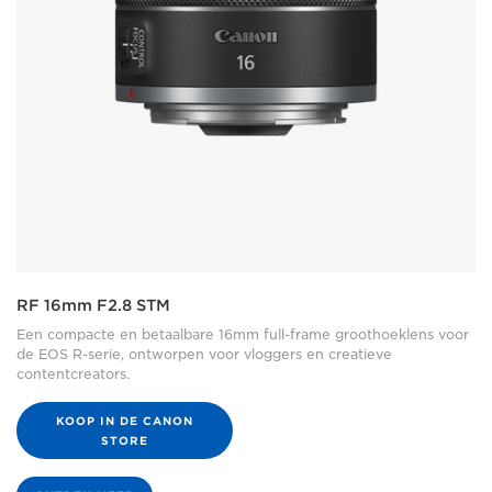
RF 16mm F2.8 STM
Een compacte en betaalbare 16mm full-frame groothoeklens voor
de EOS R-serie, ontworpen voor vloggers en creatieve
contentcreators.
KOOP IN DE CANON
STORE