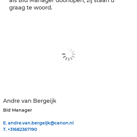
als Bid Manager doorlopen, zij staan u
graag te woord.
Andre van Bergeijk
Bid Manager
E. andre.van.bergeijk@canon.nl
T. +31682367190