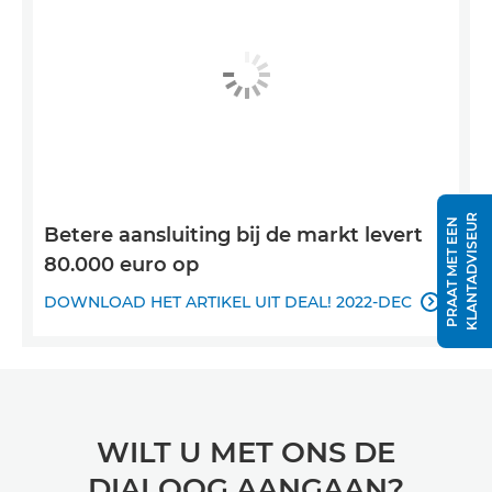
R
P
R
A
A
T
M
E
T
E
E
N
K
L
A
N
T
A
D
V
I
S
E
U
Betere aansluiting bij de markt levert
80.000 euro op
DOWNLOAD HET ARTIKEL UIT DEAL! 2022-DEC

WILT U MET ONS DE
DIALOOG AANGAAN?