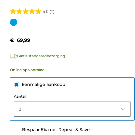
5.0
(1)
5.0
van
Kleurencartridge
de
5
€ 69,99
sterren.
1
Gratis standaardbezorging
beoordeling
Online op voorraad
Eenmalige aankoop
Aantal
1
Bespaar 5% met Repeat & Save