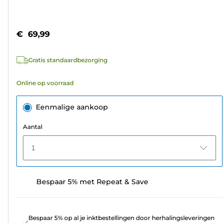
van
Kleurencartridge
de
5
€ 69,99
sterren.
2
Gratis standaardbezorging
beoordelingen
Online op voorraad
Eenmalige aankoop
Aantal
1
Bespaar 5% met Repeat & Save
Bespaar 5% op al je inktbestellingen door herhalingsleveringen