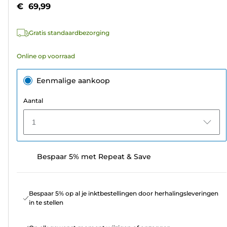
5
€ 69,99
sterren.
2
Gratis standaardbezorging
beoordelingen
Online op voorraad
Eenmalige aankoop
Aantal
1
Bespaar 5% met Repeat & Save
Bespaar 5% op al je inktbestellingen door herhalingsleveringen
in te stellen