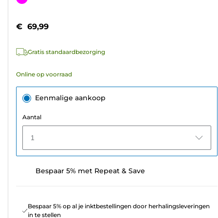
de
5
€ 69,99
sterren.
1
Gratis standaardbezorging
beoordeling
Online op voorraad
Eenmalige aankoop
Aantal
1
Bespaar 5% met Repeat & Save
Bespaar 5% op al je inktbestellingen door herhalingsleveringen
in te stellen