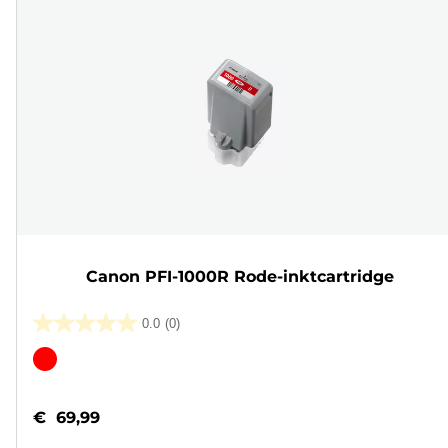
Canon PFI-1000R Rode-inktcartridge
0.0
(0)
0.0
van
Kleurencartridge
de
5
€ 69,99
sterren.