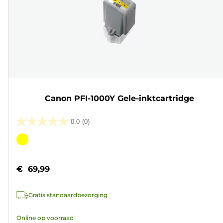
Canon PFI-1000Y Gele-inktcartridge
0.0
(0)
0.0
van
Kleurencartridge
de
5
€ 69,99
sterren.
Gratis standaardbezorging
Online op voorraad