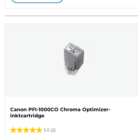
Canon PFI-1000CO Chroma Optimizer-
inktcartridge
5.0
(2)
5.0