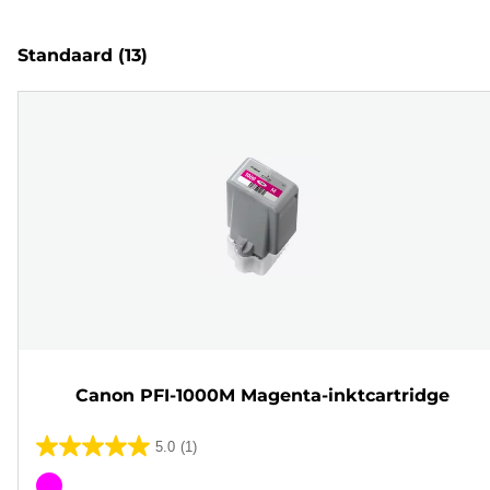
Standaard
(13)
Canon PFI-1000M Magenta-inktcartridge
5.0
(1)
5.0
van
Kleurencartridge