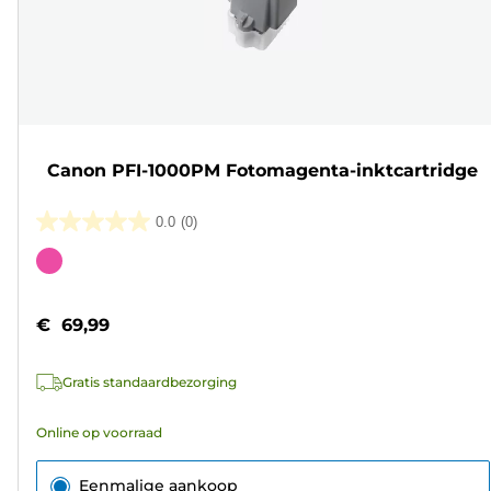
Canon PFI-1000PM Fotomagenta-inktcartridge
0.0
(0)
0.0
van
Kleurencartridge
de
5
€ 69,99
sterren.
Gratis standaardbezorging
Online op voorraad
Eenmalige aankoop