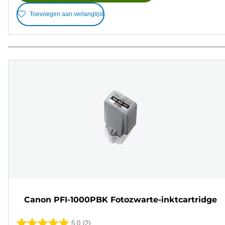
Toevoegen aan verlanglijst
Canon PFI-1000PBK Fotozwarte-inktcartridge
5.0
(2)