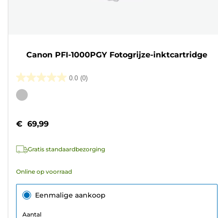
Canon PFI-1000PGY Fotogrijze-inktcartridge
0.0
(0)
0.0
van
Kleurencartridge
de
5
€ 69,99
sterren.
Gratis standaardbezorging
Online op voorraad
Eenmalige aankoop
Aantal