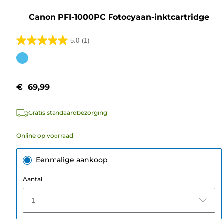
Canon PFI-1000PC Fotocyaan-inktcartridge
5.0
(1)
5.0
van
Kleurencartridge
de
5
€ 69,99
sterren.
1
Gratis standaardbezorging
beoordeling
Online op voorraad
Eenmalige aankoop
Aantal
1