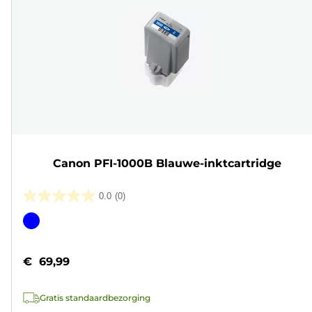
Canon PFI-1000B Blauwe-inktcartridge
0.0
(0)
0.0
van
Kleurencartridge
de
5
€ 69,99
sterren.
Gratis standaardbezorging