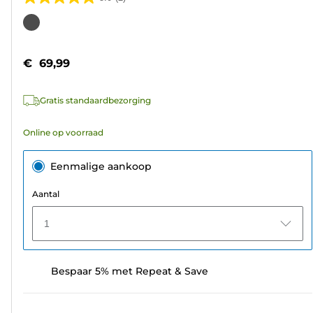
5.0
van
Kleurencartridge
de
5
€ 69,99
sterren.
2
Gratis standaardbezorging
beoordelingen
Online op voorraad
Eenmalige aankoop
Aantal
1
Bespaar 5% met Repeat & Save