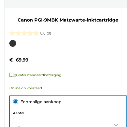
Canon PGI-9MBK Matzwarte-inktcartridge
0.0
(0)
0.0
van
Kleurencartridge
de
5
€ 69,99
sterren.
Gratis standaardbezorging
Online op voorraad
Eenmalige aankoop
Aantal
1