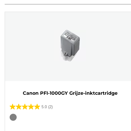
Canon PFI-1000GY Grijze-inktcartridge
5.0
(2)
5.0
van
Kleurencartridge
de