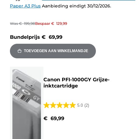
Paper A3 Plus
Aanbieding eindigt 30/12/2026.
Was
€ 199,98
Bespaar
€ 129,99
Bundelprijs
€ 69,99
TOEVOEGEN AAN WINKELMANDJE
Canon PFI-1000GY Grijze-
inktcartridge
5.0
(2)
5.0
van
€ 69,99
de
5
sterren.