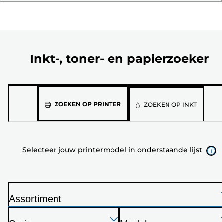
Inkt-, toner- en papierzoeker
Selecteer
ZOEKEN OP PRINTER
ZOEKEN OP INKT
jouw
printermodel
in
Selecteer jouw printermodel in onderstaande lijst
onderstaande
lijst
Assortiment
P
Druk
Druk
Druk
r