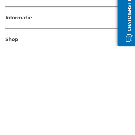
CHATDIENST IS OFFLINE
Informatie
Shop
Meld je aan voor Canon-nieuws
Ontvang regelmatig updates per e-mail over nieuwe producten, handig
tips en aanbiedingen
MELD JE NU AAN
Verkoopvoorwaarden
Privacybeleid
Informatie over cookies
Cookie-instellingen