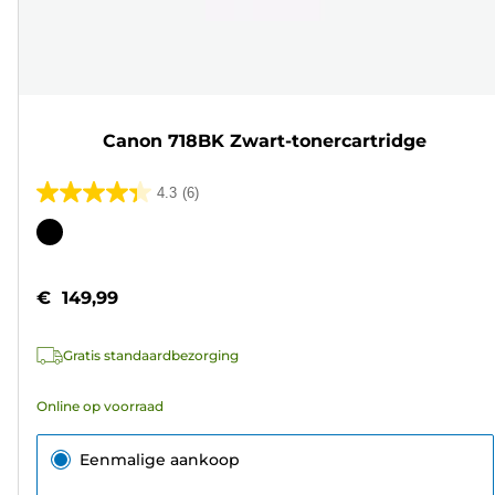
Canon 718BK Zwart-tonercartridge
4.3
(6)
4.3
van
Kleurencartridge
de
5
€ 149,99
sterren.
6
Gratis standaardbezorging
beoordelingen
Online op voorraad
Eenmalige aankoop