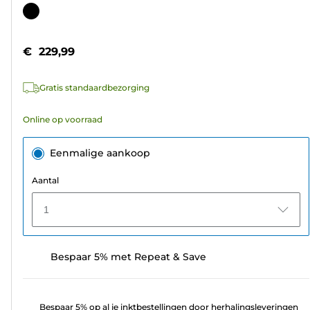
van
Kleurencartridge
de
5
€ 229,99
sterren.
4
Gratis standaardbezorging
beoordelingen
Online op voorraad
Eenmalige aankoop
Aantal
1
Bespaar 5% met Repeat & Save
Bespaar 5% op al je inktbestellingen door herhalingsleveringen