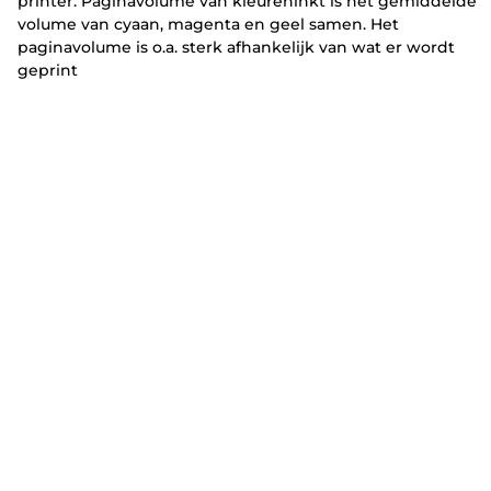
printer. Paginavolume van kleureninkt is het gemiddelde
volume van cyaan, magenta en geel samen. Het
paginavolume is o.a. sterk afhankelijk van wat er wordt
geprint