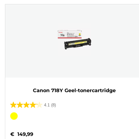
Canon 718Y Geel-tonercartridge
4.1
(8)
4.1
van
Kleurencartridge
de
5
€ 149,99
sterren.