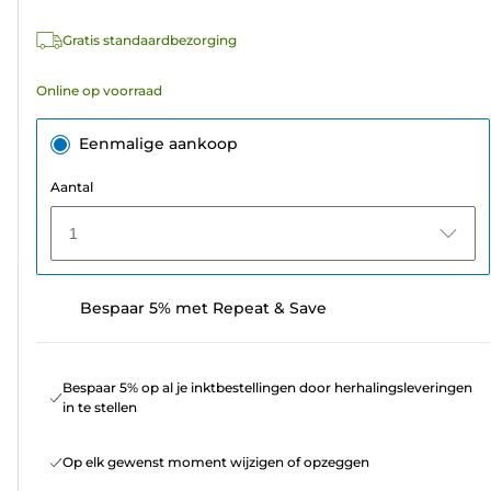
8
Gratis standaardbezorging
beoordelingen
Online op voorraad
Eenmalige aankoop
Aantal
1
Bespaar 5% met Repeat & Save
Bespaar 5% op al je inktbestellingen door herhalingsleveringen
in te stellen
Op elk gewenst moment wijzigen of opzeggen