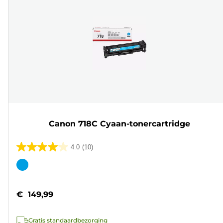
Canon 718C Cyaan-tonercartridge
4.0
(10)
4.0
van
Kleurencartridge
de
5
€ 149,99
sterren.
10
Gratis standaardbezorging