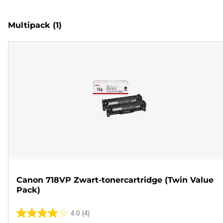
Multipack
(1)
Canon 718VP Zwart-tonercartridge (Twin Value
Pack)
4.0
(4)
4.0