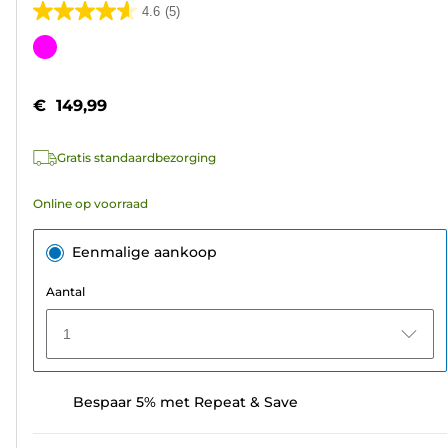
4.6
(5)
4.6
van
Kleurencartridge
de
5
€ 149,99
sterren.
5
Gratis standaardbezorging
beoordelingen
Online op voorraad
Eenmalige aankoop
Aantal
1
Bespaar 5% met Repeat & Save