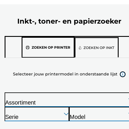
Inkt-, toner- en papierzoeker
Selecteer
ZOEKEN OP PRINTER
ZOEKEN OP INKT
jouw
printermodel
in
Selecteer jouw printermodel in onderstaande lijst
onderstaande
lijst
Assortiment
P
Druk
Druk
Druk
r
Serie
Model
op
op
op
i
P
P
Enter
Enter
Enter