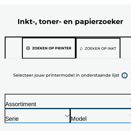
Inkt-, toner- en papierzoeker
Selecteer
ZOEKEN OP PRINTER
ZOEKEN OP INKT
jouw
printermodel
in
Selecteer jouw printermodel in onderstaande lijst
onderstaande
lijst
Assortiment
P
Druk
Druk
Druk
r
Serie
Model
op
op
op
i
P
P
Enter
Enter
Enter