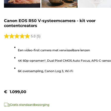
Canon EOS R50 V-systeemcamera - kit voor
contentcreators
5.0
(5)
5.0
van
Een video-first camera met verwisselbare lenzen
de
5
4K 60p-opnamen¹, Dual Pixel CMOS Auto Focus, APS-C-senso
sterren.
5
6K oversampling, Canon Log 3, Wi-Fi
beoordelingen
€ 1.099,00
Gratis standaardbezorging