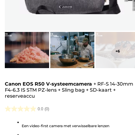
+
6
Canon EOS R50 V-systeemcamera
+
RF-S 14-30mm
F4-6.3 IS STM PZ-lens
+
Sling bag
+
SD-kaart
+
reserveaccu
0.0
(0)
0.0
van
Een video-first camera met verwisselbare lenzen
de
5