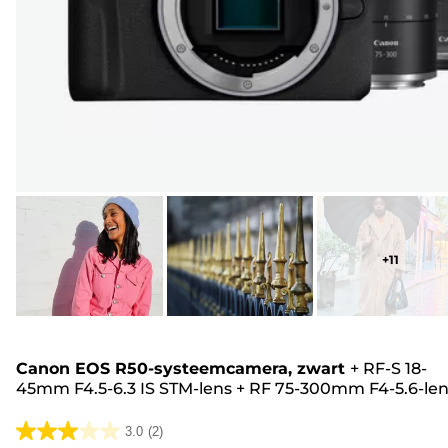
+
11
Canon EOS R50-systeemcamera, zwart
+
RF-S 18-
45mm F4.5-6.3 IS STM-lens
+
RF 75-300mm F4-5.6-len
3.0
(2)
3.0