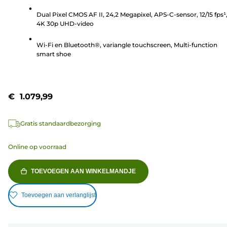
5
Dual Pixel CMOS AF II, 24,2 Megapixel, APS-C-sensor, 12/15 fps¹
sterren.
4K 30p UHD-video
238
beoordelingen
Wi-Fi en Bluetooth®, variangle touchscreen, Multi-function
smart shoe
€ 1.079,99
Gratis standaardbezorging
Online op voorraad
TOEVOEGEN AAN WINKELMANDJE
Toevoegen aan verlanglijst