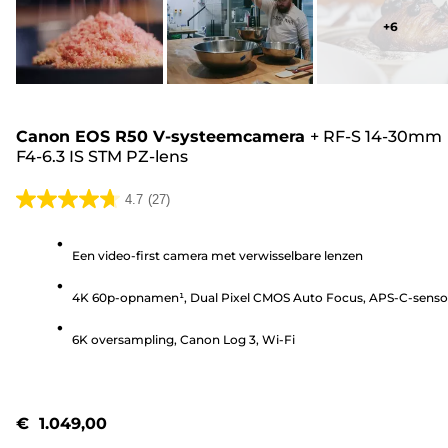
+
6
Canon EOS R50 V-systeemcamera
+
RF-S 14-30mm
F4-6.3 IS STM PZ-lens
4.7
(27)
4.7
van
Een video-first camera met verwisselbare lenzen
de
5
4K 60p-opnamen¹, Dual Pixel CMOS Auto Focus, APS-C-senso
sterren.
27
6K oversampling, Canon Log 3, Wi-Fi
beoordelingen
€ 1.049,00