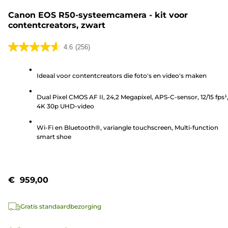
Canon EOS R50-systeemcamera - kit voor
contentcreators, zwart
4.6
(256)
4.6
van
Ideaal voor contentcreators die foto's en video's maken
de
5
Dual Pixel CMOS AF II, 24,2 Megapixel, APS-C-sensor, 12/15 fps¹
sterren.
4K 30p UHD-video
256
beoordelingen
Wi-Fi en Bluetooth®, variangle touchscreen, Multi-function
smart shoe
€ 959,00
Gratis standaardbezorging