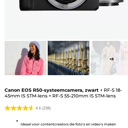
+
8
Canon EOS R50-systeemcamera, zwart
+
RF-S 18-
45mm IS STM-lens
+
RF-S 55-210mm IS STM-lens
4.6
(238)
4.6
van
Ideaal voor contentcreators die foto's en video's maken
de