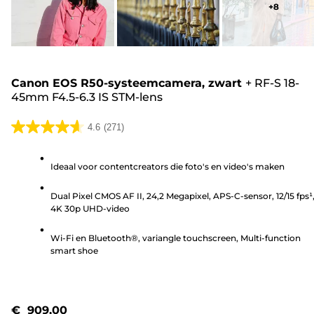
+
8
Canon EOS R50-systeemcamera, zwart
+
RF-S 18-
45mm F4.5-6.3 IS STM-lens
4.6
(271)
4.6
van
Ideaal voor contentcreators die foto's en video's maken
de
5
Dual Pixel CMOS AF II, 24,2 Megapixel, APS-C-sensor, 12/15 fps¹
sterren.
4K 30p UHD-video
271
beoordelingen
Wi-Fi en Bluetooth®, variangle touchscreen, Multi-function
smart shoe
€ 909,00