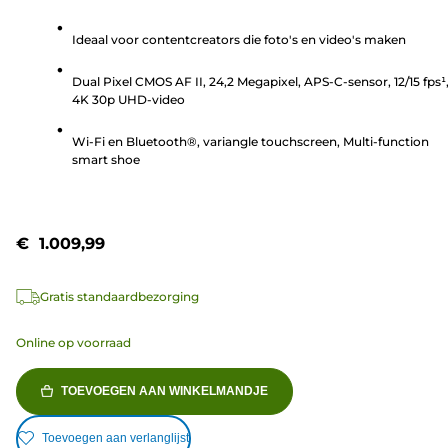
van
Ideaal voor contentcreators die foto's en video's maken
de
5
Dual Pixel CMOS AF II, 24,2 Megapixel, APS-C-sensor, 12/15 fps¹
sterren.
4K 30p UHD-video
2
beoordelingen
Wi-Fi en Bluetooth®, variangle touchscreen, Multi-function
smart shoe
€ 1.009,99
Gratis standaardbezorging
Online op voorraad
TOEVOEGEN AAN WINKELMANDJE
Toevoegen aan verlanglijst