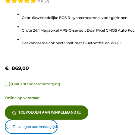
5.0
(2)
5.0
van
Gebruiksvriendelijke EOS R-systeemcamera voor gezinnen
de
5
Grote 24,1 Megapixel APS-C-sensor, Dual Pixel CMOS Auto Fo
sterren.
2
Geavanceerde connectiviteit met Bluetooth® en Wi-Fi
beoordelingen
€ 869,00
Gratis standaardbezorging
Online op voorraad
TOEVOEGEN AAN WINKELMANDJE
Toevoegen aan verlanglijst