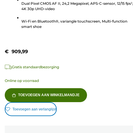
Dual Pixel CMOS AF II, 24,2 Megapixel, APS-C-sensor, 12/15 fps¹
sterren.
4K 30p UHD-video
5
beoordelingen
Wi-Fi en Bluetooth®, variangle touchscreen, Multi-function
smart shoe
€ 909,99
Gratis standaardbezorging
Online op voorraad
TOEVOEGEN AAN WINKELMANDJE
Toevoegen aan verlanglijst