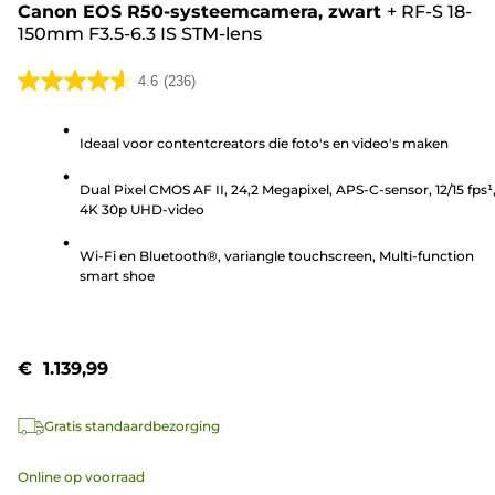
Canon EOS R50-systeemcamera, zwart
+
RF-S 18-
150mm F3.5-6.3 IS STM-lens
4.6
(236)
4.6
van
Ideaal voor contentcreators die foto's en video's maken
de
5
Dual Pixel CMOS AF II, 24,2 Megapixel, APS-C-sensor, 12/15 fps¹
sterren.
4K 30p UHD-video
236
beoordelingen
Wi-Fi en Bluetooth®, variangle touchscreen, Multi-function
smart shoe
€ 1.139,99
Gratis standaardbezorging
Online op voorraad