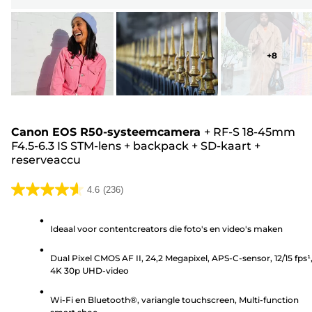
+
8
Canon EOS R50-systeemcamera
+
RF-S 18-45mm
F4.5-6.3 IS STM-lens
+
backpack
+
SD-kaart
+
reserveaccu
4.6
(236)
4.6
van
Ideaal voor contentcreators die foto's en video's maken
de
5
Dual Pixel CMOS AF II, 24,2 Megapixel, APS-C-sensor, 12/15 fps¹
sterren.
4K 30p UHD-video
236
beoordelingen
Wi-Fi en Bluetooth®, variangle touchscreen, Multi-function