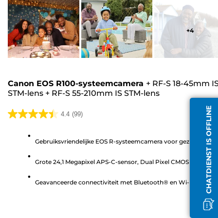
+
4
Canon EOS R100-systeemcamera
+
RF-S 18-45mm I
STM-lens
+
RF-S 55-210mm IS STM-lens
CHATDIENST IS OFFLINE
4.4
(99)
4.4
van
Gebruiksvriendelijke EOS R-systeemcamera voor gezinnen
de
5
Grote 24,1 Megapixel APS-C-sensor, Dual Pixel CMOS Auto Fo
sterren.
99
Geavanceerde connectiviteit met Bluetooth® en Wi-Fi
beoordelingen