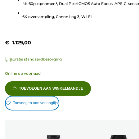
4K 60p-opnamen¹, Dual Pixel CMOS Auto Focus, APS-C-senso
sterren.
6K oversampling, Canon Log 3, Wi-Fi
€ 1.129,00
Gratis standaardbezorging
Online op voorraad
TOEVOEGEN AAN WINKELMANDJE
Toevoegen aan verlanglijst