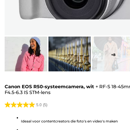
+
8
Canon EOS R50-systeemcamera, wit
+
RF-S 18-45
F4.5-6.3 IS STM-lens
5.0
(5)
5.0
van
Ideaal voor contentcreators die foto's en video's maken
de
5