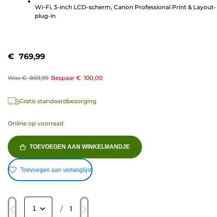
beoordelingen
Wi-Fi, 3-inch LCD-scherm, Canon Professional Print & Layout-
plug-in
€ 769,99
Was
€ 869,99
Bespaar
€ 100,00
Gratis standaardbezorging
Online op voorraad
TOEVOEGEN AAN WINKELMANDJE
Toevoegen aan verlanglijst
/
1