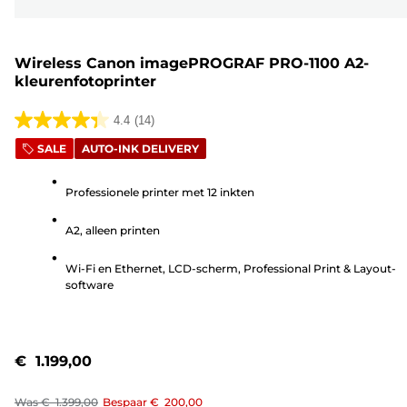
Wireless Canon imagePROGRAF PRO-1100 A2-
kleurenfotoprinter
4.4
(14)
4.4
SALE
AUTO-INK DELIVERY
van
de
Professionele printer met 12 inkten
5
sterren.
A2, alleen printen
14
beoordelingen
Wi-Fi en Ethernet, LCD-scherm, Professional Print & Layout-
software
€ 1.199,00
Was
€ 1.399,00
Bespaar
€ 200,00