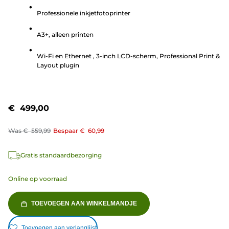
de
Professionele inkjetfotoprinter
5
sterren.
A3+, alleen printen
18
beoordelingen
Wi-Fi en Ethernet , 3-inch LCD-scherm, Professional Print &
Layout plugin
€ 499,00
Was
€ 559,99
Bespaar
€ 60,99
Gratis standaardbezorging
Online op voorraad
TOEVOEGEN AAN WINKELMANDJE
Toevoegen aan verlanglijst