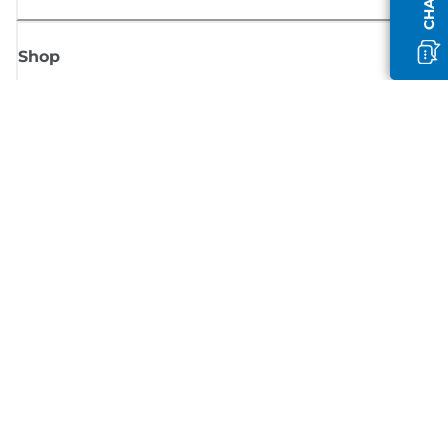
Shop
Meld je aan voor Canon-nieuws
Ontvang regelmatig updates per e-mail over nieuwe producten, handig
tips en aanbiedingen
MELD JE NU AAN
Verkoopvoorwaarden
Privacybeleid
Informatie over cookies
Cookie-instellingen