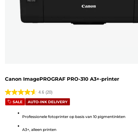
Canon ImagePROGRAF PRO-310 A3+-printer
4.6
(20)
4.6
SALE
AUTO-INK DELIVERY
van
de
Professionele fotoprinter op basis van 10 pigmentinkten
5
sterren.
A3+, alleen printen
20