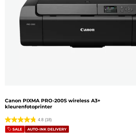
Canon PIXMA PRO-200S wireless A3+
kleurenfotoprinter
4.8
(18)
4.8
SALE
AUTO-INK DELIVERY
van