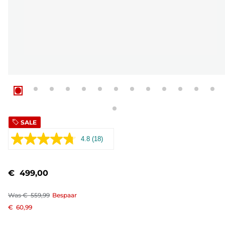
SALE
4.8
(18)
Lees
18
beoordelingen.
Dezelfde
€ 499,00
paginalink.
Was
€ 559,99
Bespaar
€ 60,99