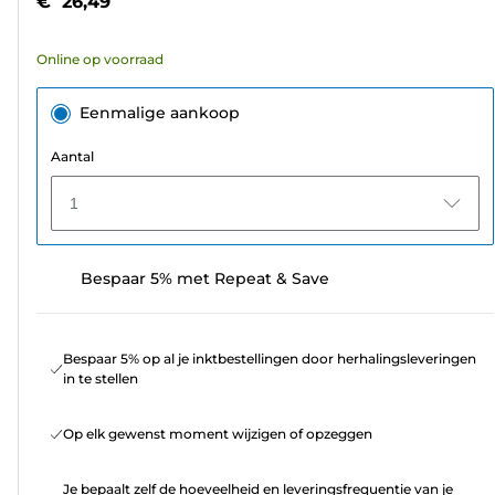
€ 26,49
sterren.
59
Online op voorraad
beoordelingen
Eenmalige aankoop
Aantal
1
Bespaar 5% met Repeat & Save
Bespaar 5% op al je inktbestellingen door herhalingsleveringen
in te stellen
Op elk gewenst moment wijzigen of opzeggen
Je bepaalt zelf de hoeveelheid en leveringsfrequentie van je