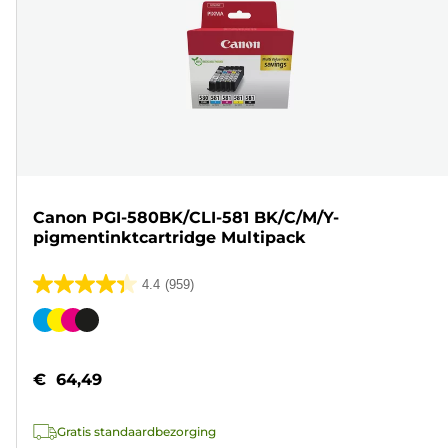
Canon PGI-580BK/CLI-581 BK/C/M/Y-
pigmentinktcartridge Multipack
4.4
(959)
4.4
van
Kleurencartridge
de
5
€ 64,49
sterren.
959
Gratis standaardbezorging
beoordelingen