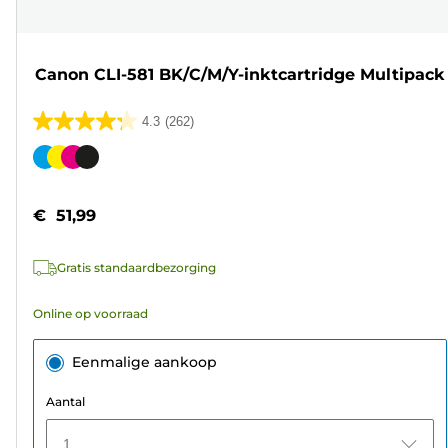
Canon CLI-581 BK/C/M/Y-inktcartridge Multipack
4.3
(262)
4.3
van
Kleurencartridge
de
5
€ 51,99
sterren.
262
Gratis standaardbezorging
beoordelingen
Online op voorraad
Eenmalige aankoop
Aantal
1