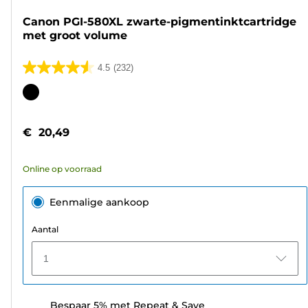
Canon PGI-580XL zwarte-pigmentinktcartridge
met groot volume
4.5
(232)
4.5
van
Kleurencartridge
de
5
€ 20,49
sterren.
232
Online op voorraad
beoordelingen
Eenmalige aankoop
Aantal
1
Bespaar 5% met Repeat & Save