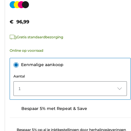
van
Kleurencartridge
de
5
€ 96,99
sterren.
311
Gratis standaardbezorging
beoordelingen
Online op voorraad
Eenmalige aankoop
Aantal
1
Bespaar 5% met Repeat & Save
Bespaar 5% op al je inktbestellingen door herhalingsleveringen