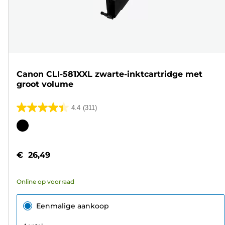
Canon CLI-581XXL zwarte-inktcartridge met
groot volume
4.4
(311)
4.4
van
Kleurencartridge
de
5
€ 26,49
sterren.
311
Online op voorraad
beoordelingen
Eenmalige aankoop