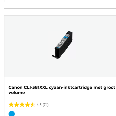
Canon CLI-581XXL cyaan-inktcartridge met groot
volume
4.5
(74)
4.5
van
Kleurencartridge