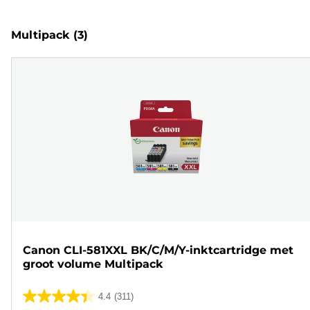
Multipack
(3)
Canon CLI-581XXL BK/C/M/Y-inktcartridge met
groot volume Multipack
4.4
(311)
4.4