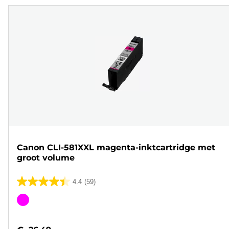
Canon CLI-581XXL magenta-inktcartridge met
groot volume
4.4
(59)
4.4
van
Kleurencartridge
de
5