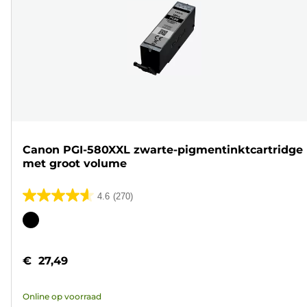
Canon PGI-580XXL zwarte-pigmentinktcartridge
met groot volume
4.6
(270)
4.6
van
Kleurencartridge
de
5
€ 27,49
sterren.
270
Online op voorraad
beoordelingen