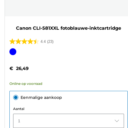
Canon CLI-581XXL fotoblauwe-inktcartridge
4.4
(23)
4.4
van
Kleurencartridge
de
5
€ 26,49
sterren.
23
Online op voorraad
beoordelingen
Eenmalige aankoop
Aantal
1