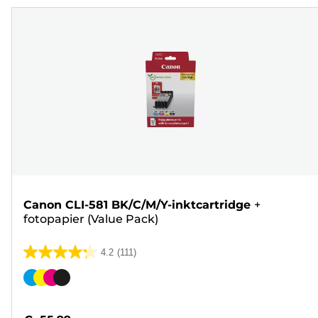
Canon CLI-581 BK/C/M/Y-inktcartridge
+
fotopapier (Value Pack)
4.2
(111)
4.2
van
Kleurencartridge
de
5