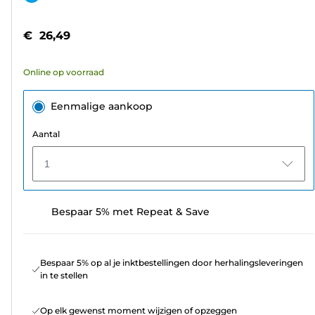
de
5
€ 26,49
sterren.
74
Online op voorraad
beoordelingen
Eenmalige aankoop
Aantal
1
Bespaar 5% met Repeat & Save
Bespaar 5% op al je inktbestellingen door herhalingsleveringen
in te stellen
Op elk gewenst moment wijzigen of opzeggen