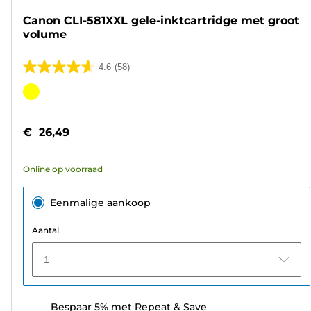
Canon CLI-581XXL gele-inktcartridge met groot
volume
4.6
(58)
4.6
van
Kleurencartridge
de
5
€ 26,49
sterren.
58
Online op voorraad
beoordelingen
Eenmalige aankoop
Aantal
1
Bespaar 5% met Repeat & Save