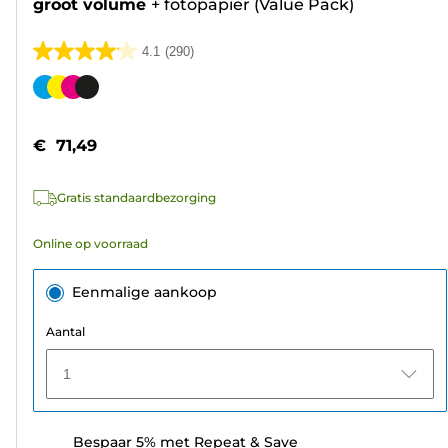
groot volume
+
fotopapier (Value Pack)
4.1
(290)
4.1
van
Kleurencartridge
de
5
€ 71,49
sterren.
290
Gratis standaardbezorging
beoordelingen
Online op voorraad
Eenmalige aankoop
Aantal
1
Bespaar 5% met Repeat & Save