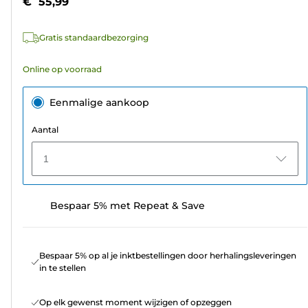
€ 55,99
sterren.
111
Gratis standaardbezorging
beoordelingen
Online op voorraad
Eenmalige aankoop
Aantal
1
Bespaar 5% met Repeat & Save
Bespaar 5% op al je inktbestellingen door herhalingsleveringen
in te stellen
Op elk gewenst moment wijzigen of opzeggen