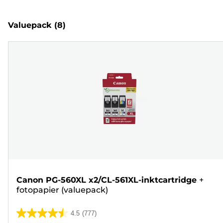
Valuepack
(8)
Canon PG-560XL x2/CL-561XL-inktcartridge
+
fotopapier (valuepack)
4.5
(777)
4.5