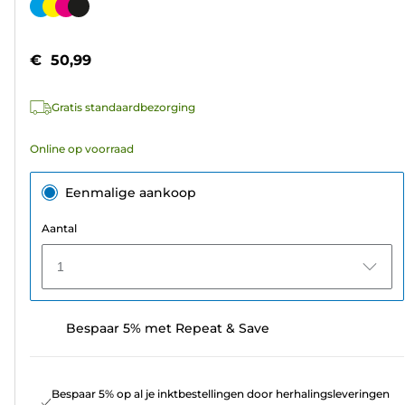
van
Kleurencartridge
de
5
€ 50,99
sterren.
449
Gratis standaardbezorging
beoordelingen
Online op voorraad
Eenmalige aankoop
Aantal
1
Bespaar 5% met Repeat & Save
Bespaar 5% op al je inktbestellingen door herhalingsleveringen