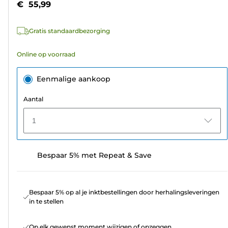
€ 55,99
sterren.
397
Gratis standaardbezorging
beoordelingen
Online op voorraad
Eenmalige aankoop
Aantal
1
Bespaar 5% met Repeat & Save
Bespaar 5% op al je inktbestellingen door herhalingsleveringen
in te stellen
Op elk gewenst moment wijzigen of opzeggen