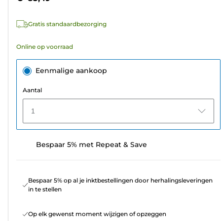
sterren.
777
Gratis standaardbezorging
beoordelingen
Online op voorraad
Eenmalige aankoop
Aantal
1
Bespaar 5% met Repeat & Save
Bespaar 5% op al je inktbestellingen door herhalingsleveringen
in te stellen
Op elk gewenst moment wijzigen of opzeggen