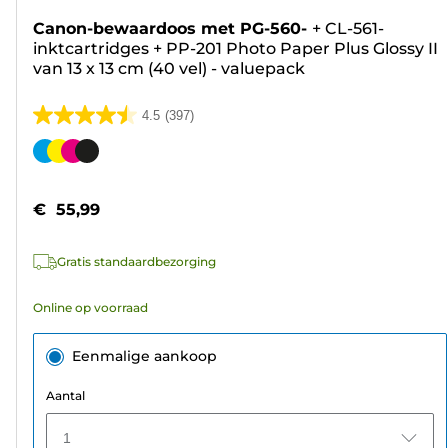
Canon-bewaardoos met PG-560-
+
CL-561-
inktcartridges
+
PP-201 Photo Paper Plus Glossy II
van 13 x 13 cm (40 vel) - valuepack
4.5
(397)
4.5
van
Kleurencartridge
de
5
€ 55,99
sterren.
397
Gratis standaardbezorging
beoordelingen
Online op voorraad
Eenmalige aankoop
Aantal
1