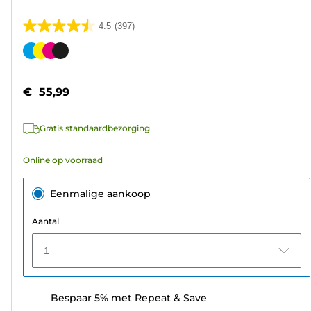
4.5
(397)
4.5
van
Kleurencartridge
de
5
€ 55,99
sterren.
397
Gratis standaardbezorging
beoordelingen
Online op voorraad
Eenmalige aankoop
Aantal
1
Bespaar 5% met Repeat & Save