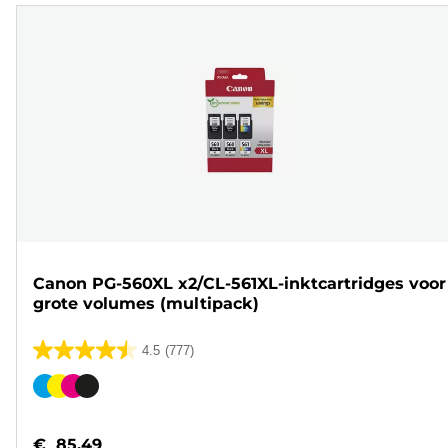
Canon PG-560XL x2/CL-561XL-inktcartridges voor
grote volumes (multipack)
4.5
(777)
4.5
van
Kleurencartridge
de
5
€ 85,49