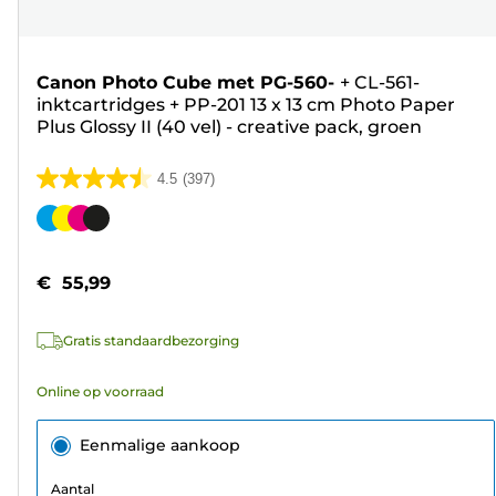
Canon Photo Cube met PG-560-
+
CL-561-
inktcartridges
+
PP-201 13 x 13 cm Photo Paper
Plus Glossy II (40 vel) - creative pack, groen
4.5
(397)
4.5
van
Kleurencartridge
de
5
€ 55,99
sterren.
397
Gratis standaardbezorging
beoordelingen
Online op voorraad
Eenmalige aankoop
Aantal