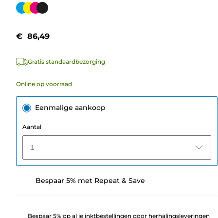
van
Kleurencartridge
de
5
€ 86,49
sterren.
777
Gratis standaardbezorging
beoordelingen
Online op voorraad
Eenmalige aankoop
Aantal
1
Bespaar 5% met Repeat & Save
Bespaar 5% op al je inktbestellingen door herhalingsleveringen