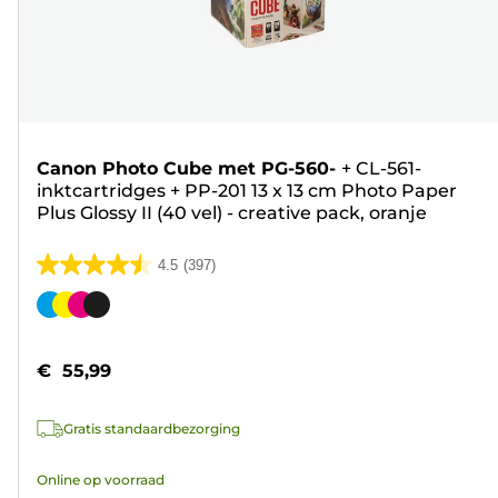
Canon Photo Cube met PG-560-
+
CL-561-
inktcartridges
+
PP-201 13 x 13 cm Photo Paper
Plus Glossy II (40 vel) - creative pack, oranje
4.5
(397)
4.5
van
Kleurencartridge
de
5
€ 55,99
sterren.
397
Gratis standaardbezorging
beoordelingen
Online op voorraad