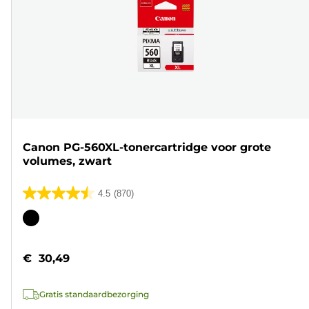
Canon PG-560XL-tonercartridge voor grote
volumes, zwart
4.5
(870)
4.5
van
Kleurencartridge
de
5
€ 30,49
sterren.
870
Gratis standaardbezorging
beoordelingen