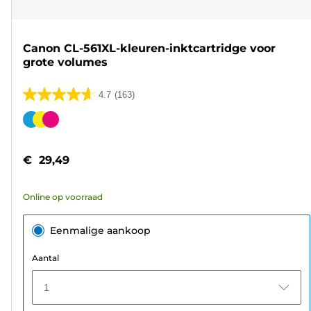
Canon CL-561XL-kleuren-inktcartridge voor
grote volumes
4.7
(163)
4.7
van
Kleurencartridge
de
5
€ 29,49
sterren.
163
Online op voorraad
beoordelingen
Eenmalige aankoop
Aantal
1