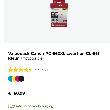
Valuepack Canon PG-560XL zwart en CL-561
kleur
+
fotopapier
4.5
(777)
4.5
van
Kleurencartridge
de
5
€ 60,99
sterren.
777
Gratis standaardbezorging
beoordelingen