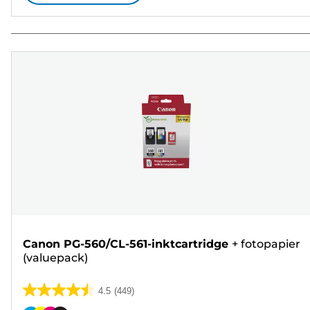
Canon PG-560/CL-561-inktcartridge
+
fotopapier
(valuepack)
4.5
(449)
4.5