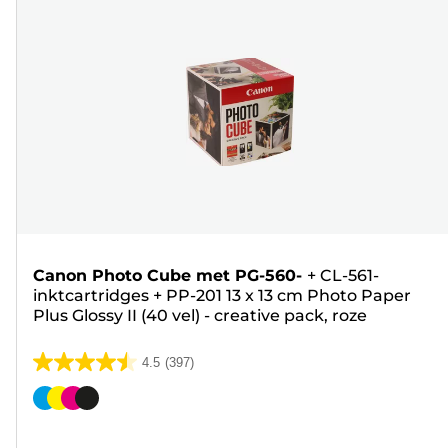
Canon Photo Cube met PG-560-
+
CL-561-
inktcartridges
+
PP-201 13 x 13 cm Photo Paper
Plus Glossy II (40 vel) - creative pack, roze
4.5
(397)
4.5
van
Kleurencartridge
de
5