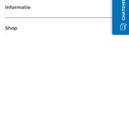
Informatie
Shop
Meld je aan voor Canon-nieuws
Ontvang regelmatig updates per e-mail over nieuwe producten, handig
tips en aanbiedingen
MELD JE NU AAN
Verkoopvoorwaarden
Privacybeleid
Informatie over cookies
Cookie-instellingen