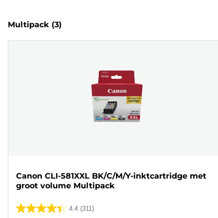
Multipack
(3)
Canon CLI-581XXL BK/C/M/Y-inktcartridge met
groot volume Multipack
4.4
(311)
4.4