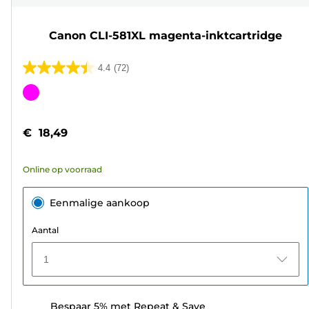
Canon CLI-581XL magenta-inktcartridge
4.4
(72)
4.4
van
Kleurencartridge
de
5
€ 18,49
sterren.
72
Online op voorraad
beoordelingen
Eenmalige aankoop
Aantal
1
Bespaar 5% met Repeat & Save