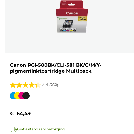
Canon PGI-580BK/CLI-581 BK/C/M/Y-
pigmentinktcartridge Multipack
4.4
(959)
4.4
van
Kleurencartridge
de
5
€ 64,49
sterren.
959
Gratis standaardbezorging
beoordelingen