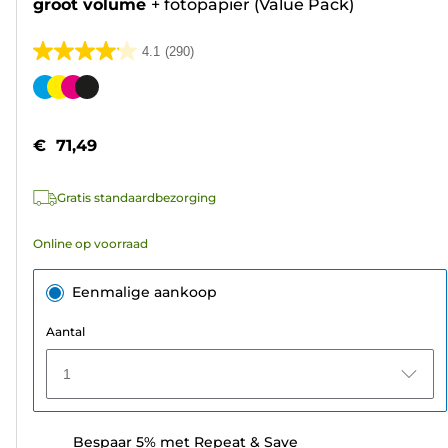
groot volume
+
fotopapier (Value Pack)
4.1
(290)
4.1
van
Kleurencartridge
de
5
€ 71,49
sterren.
290
Gratis standaardbezorging
beoordelingen
Online op voorraad
Eenmalige aankoop
Aantal
1
Bespaar 5% met Repeat & Save