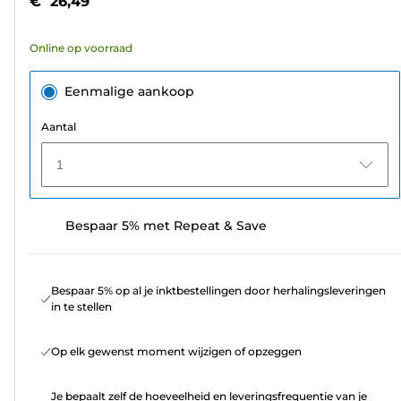
€ 26,49
sterren.
59
Online op voorraad
beoordelingen
Eenmalige aankoop
Aantal
1
Bespaar 5% met Repeat & Save
Bespaar 5% op al je inktbestellingen door herhalingsleveringen
in te stellen
Op elk gewenst moment wijzigen of opzeggen
Je bepaalt zelf de hoeveelheid en leveringsfrequentie van je