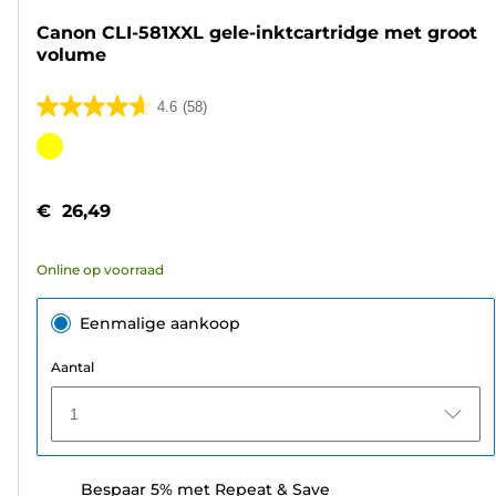
Canon CLI-581XXL gele-inktcartridge met groot
volume
4.6
(58)
4.6
van
Kleurencartridge
de
5
€ 26,49
sterren.
58
Online op voorraad
beoordelingen
Eenmalige aankoop
Aantal
1
Bespaar 5% met Repeat & Save