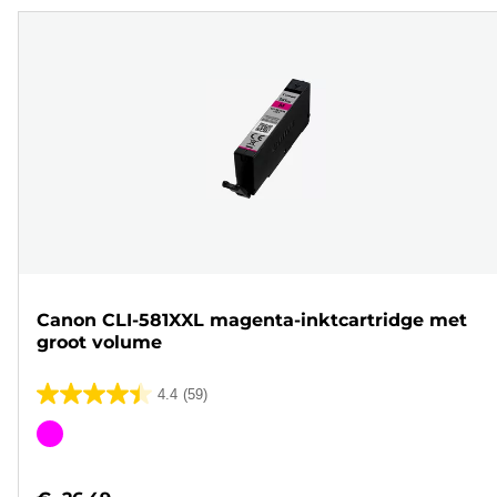
Canon CLI-581XXL magenta-inktcartridge met
groot volume
4.4
(59)
4.4
van
Kleurencartridge
de
5