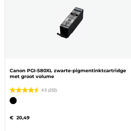
Canon PGI-580XL zwarte-pigmentinktcartridge
met groot volume
4.5
(232)
4.5
van
Kleurencartridge
de
5
€ 20,49
sterren.
232