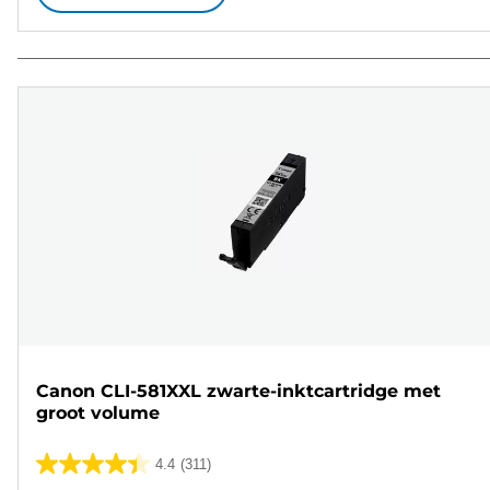
Canon CLI-581XXL zwarte-inktcartridge met
groot volume
4.4
(311)
4.4