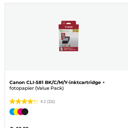
Canon CLI-581 BK/C/M/Y-inktcartridge
+
fotopapier (Value Pack)
4.2
(111)
4.2
van
Kleurencartridge
de
5