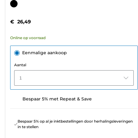
van
Kleurencartridge
de
5
€ 26,49
sterren.
311
Online op voorraad
beoordelingen
Eenmalige aankoop
Aantal
1
Bespaar 5% met Repeat & Save
Bespaar 5% op al je inktbestellingen door herhalingsleveringen
in te stellen