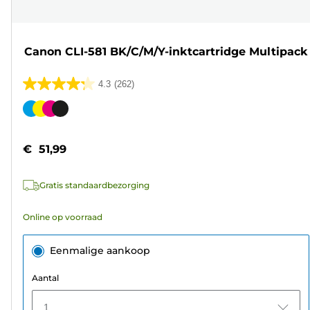
Canon CLI-581 BK/C/M/Y-inktcartridge Multipack
4.3
(262)
4.3
van
Kleurencartridge
de
5
€ 51,99
sterren.
262
Gratis standaardbezorging
beoordelingen
Online op voorraad
Eenmalige aankoop
Aantal
1