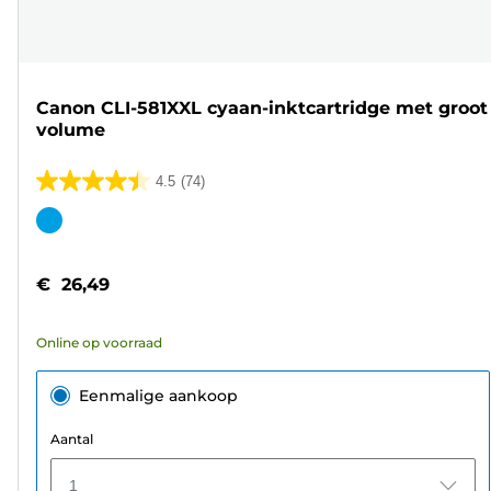
Canon CLI-581XXL cyaan-inktcartridge met groot
volume
4.5
(74)
4.5
van
Kleurencartridge
de
5
€ 26,49
sterren.
74
Online op voorraad
beoordelingen
Eenmalige aankoop
Aantal
1