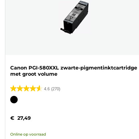
Canon PGI-580XXL zwarte-pigmentinktcartridge
met groot volume
4.6
(270)
4.6
van
Kleurencartridge
de
5
€ 27,49
sterren.
270
Online op voorraad
beoordelingen