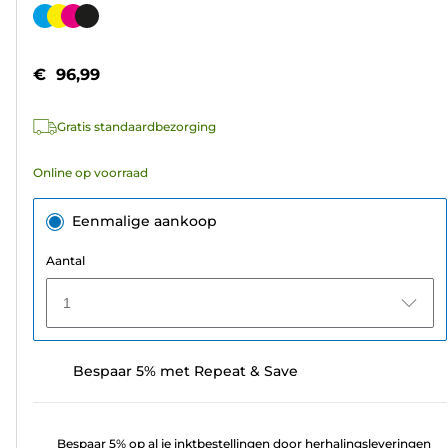
van
Kleurencartridge
de
5
€ 96,99
sterren.
311
Gratis standaardbezorging
beoordelingen
Online op voorraad
Eenmalige aankoop
Aantal
1
Bespaar 5% met Repeat & Save
Bespaar 5% op al je inktbestellingen door herhalingsleveringen