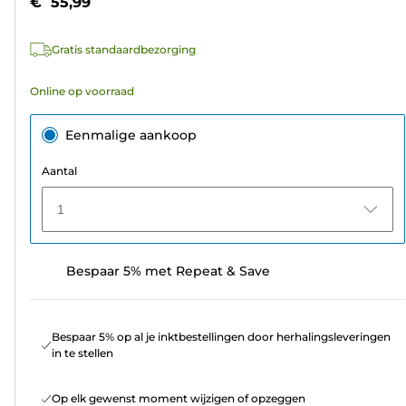
€ 55,99
sterren.
111
Gratis standaardbezorging
beoordelingen
Online op voorraad
Eenmalige aankoop
Aantal
1
Bespaar 5% met Repeat & Save
Bespaar 5% op al je inktbestellingen door herhalingsleveringen
in te stellen
Op elk gewenst moment wijzigen of opzeggen