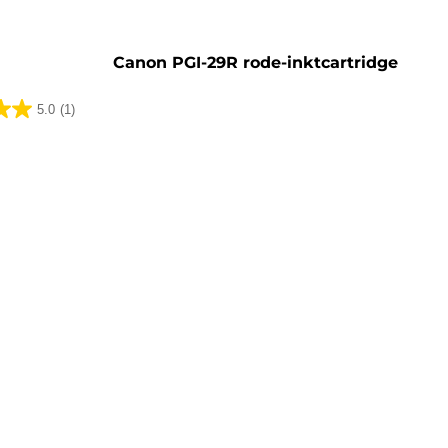
artridge
Canon PGI-29R rode-inktcartridge
5.0
(1)
ing