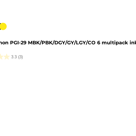
artridge
non PGI-29 MBK/PBK/DGY/GY/LGY/CO 6 multipack ink
3.3
(3)
lingen