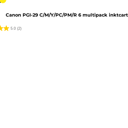
Canon PGI-29 C/M/Y/PC/PM/R 6 multipack inktcart
5.0
(2)
lingen