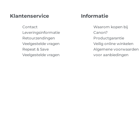
Klantenservice
Informatie
Contact
Waarom kopen bij
Leveringsinformatie
Canon?
Retourzendingen
Productgarantie
Veelgestelde vragen
Veilig online winkelen
Repeat & Save
Algemene voorwaarden
Veelgestelde vragen
voor aanbiedingen
Algemene voorwaarden
abonnement printerinkt
Sitemap
Verkoopvoorwaarden
Privacybeleid
Informatie over 