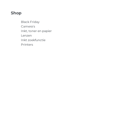
Shop
Black Friday
Camera's
Inkt, toner en papier
Lenzen
Inkt zoekfunctie
Printers
Camcorders
Accessoires en
merchandise
Best verkocht
cookies
Cookie-instellingen