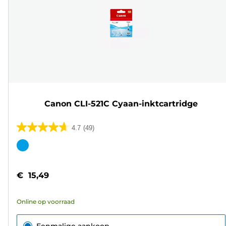
Canon CLI-521C Cyaan-inktcartridge
4.7
(49)
4.7
van
Kleurencartridge
de
5
€ 15,49
sterren.
49
Online op voorraad
beoordelingen
Eenmalige aankoop