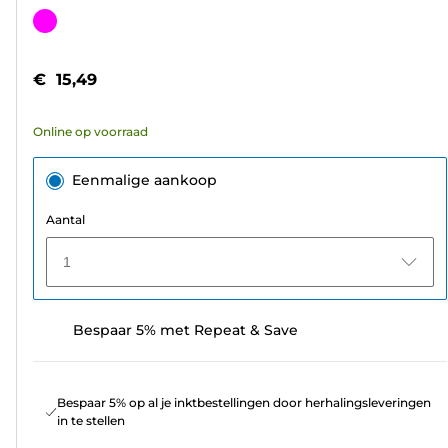
van
Kleurencartridge
de
5
€ 15,49
sterren.
3
Online op voorraad
beoordelingen
Eenmalige aankoop
Aantal
1
Bespaar 5% met Repeat & Save
Bespaar 5% op al je inktbestellingen door herhalingsleveringen
in te stellen