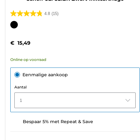
4.8
(15)
4.8
van
Kleurencartridge
de
5
€ 15,49
sterren.
15
Online op voorraad
beoordelingen
Eenmalige aankoop
Aantal
1
Bespaar 5% met Repeat & Save