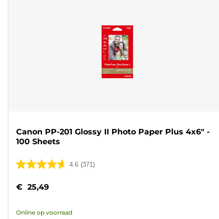
Canon PP-201 Glossy II Photo Paper Plus 4x6" -
100 Sheets
4.6
(371)
4.6
van
€ 25,49
de
5
Online op voorraad
sterren.