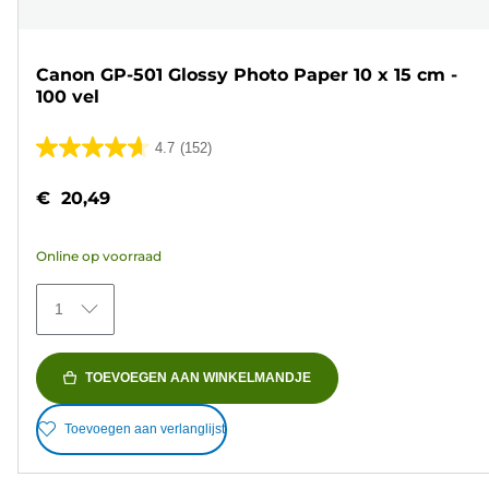
Canon GP-501 Glossy Photo Paper 10 x 15 cm -
100 vel
4.7
(152)
4.7
van
€ 20,49
de
5
Online op voorraad
sterren.
152
1
beoordelingen
TOEVOEGEN AAN WINKELMANDJE
Toevoegen aan verlanglijst