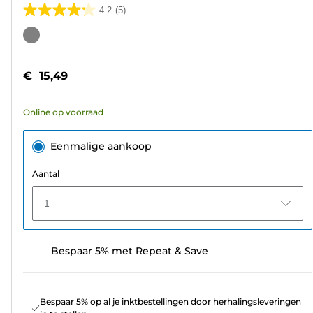
4.2
(5)
4.2
van
Kleurencartridge
de
5
€ 15,49
sterren.
5
Online op voorraad
beoordelingen
Eenmalige aankoop
Aantal
1
Bespaar 5% met Repeat & Save
Bespaar 5% op al je inktbestellingen door herhalingsleveringen