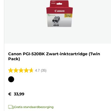
Canon PGI-520BK Zwart-inktcartridge (Twin
Pack)
4.7
(35)
4.7
van
Kleurencartridge
de
5
€ 33,99
sterren.
35
Gratis standaardbezorging
beoordelingen