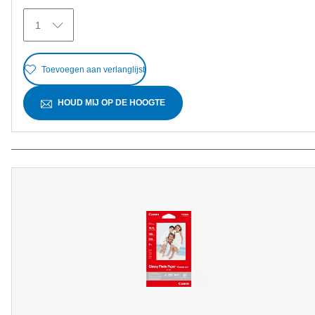
371
1
beoordelingen
Toevoegen aan verlanglijst
HOUD MIJ OP DE HOOGTE