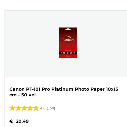
Canon PT-101 Pro Platinum Photo Paper 10x15
cm - 50 vel
4.8
(154)
4.8
van
€ 20,49
de