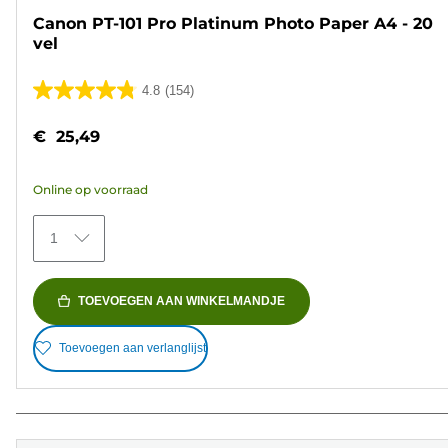
Canon PT-101 Pro Platinum Photo Paper A4 - 20
vel
4.8
(154)
4.8
van
€ 25,49
de
5
Online op voorraad
sterren.
154
1
beoordelingen
TOEVOEGEN AAN WINKELMANDJE
Toevoegen aan verlanglijst