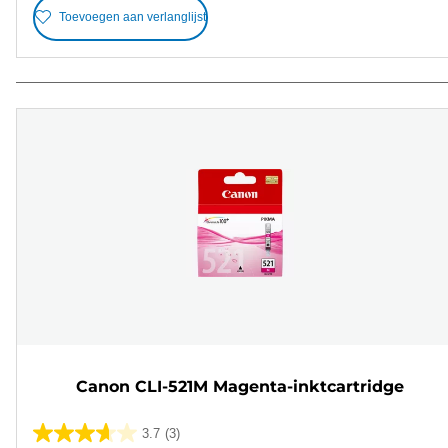
Toevoegen aan verlanglijst
Canon CLI-521M Magenta-inktcartridge
3.7
(3)
3.7