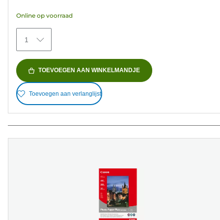
5
Online op voorraad
sterren.
154
1
beoordelingen
TOEVOEGEN AAN WINKELMANDJE
Toevoegen aan verlanglijst