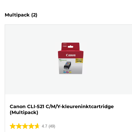
Multipack
(2)
Canon CLI-521 C/M/Y-kleureninktcartridge
(Multipack)
4.7
(49)
4.7