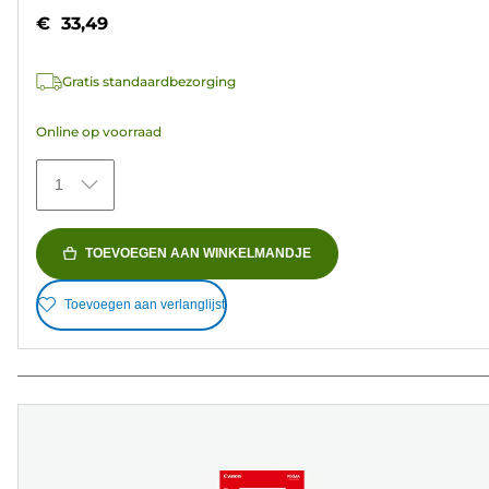
5
€ 33,49
sterren.
37
Gratis standaardbezorging
beoordelingen
Online op voorraad
1
TOEVOEGEN AAN WINKELMANDJE
Toevoegen aan verlanglijst