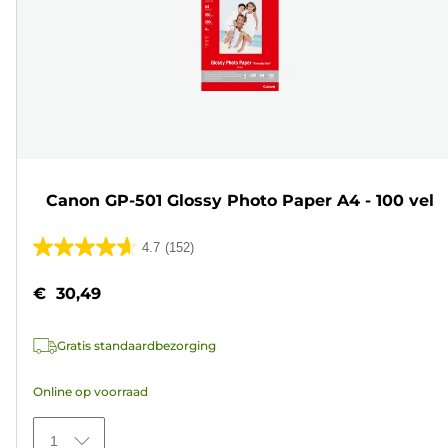
Canon GP-501 Glossy Photo Paper A4 - 100 vel
4.7
(152)
4.7
van
€ 30,49
de
5
Gratis standaardbezorging
sterren.
152
Online op voorraad
beoordelingen
1