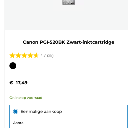
Canon PGI-520BK Zwart-inktcartridge
4.7
(35)
4.7
van
Kleurencartridge
de
5
€ 17,49
sterren.
35
Online op voorraad
beoordelingen
Eenmalige aankoop
Aantal