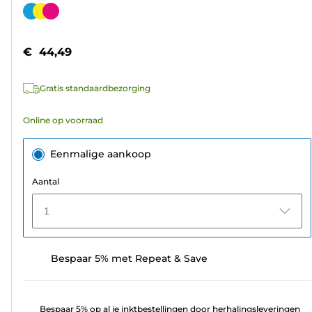
van
Kleurencartridge
de
5
€ 44,49
sterren.
49
Gratis standaardbezorging
beoordelingen
Online op voorraad
Eenmalige aankoop
Aantal
1
Bespaar 5% met Repeat & Save
Bespaar 5% op al je inktbestellingen door herhalingsleveringen