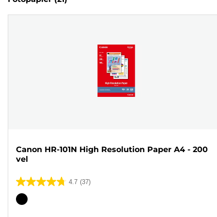
Canon HR-101N High Resolution Paper A4 - 200
vel
4.7
(37)
4.7
van
Kleurencartridge
de