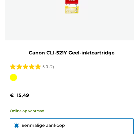
Canon CLI-521Y Geel-inktcartridge
5.0
(2)
5.0
van
Kleurencartridge
de
5
€ 15,49
sterren.
2
Online op voorraad
beoordelingen
Eenmalige aankoop