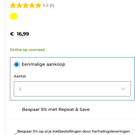
5.0
(6)
5.0
van
Kleurencartridge
de
5
€ 16,99
sterren.
6
Online op voorraad
beoordelingen
Eenmalige aankoop
Aantal
1
Bespaar 5% met Repeat & Save
Bespaar 5% op al je inktbestellingen door herhalingsleveringen