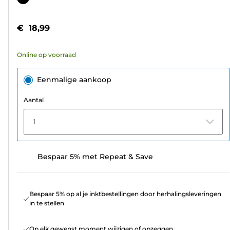
de
5
€ 18,99
sterren.
23
Online op voorraad
beoordelingen
Eenmalige aankoop
Aantal
1
Bespaar 5% met Repeat & Save
Bespaar 5% op al je inktbestellingen door herhalingsleveringen
in te stellen
Op elk gewenst moment wijzigen of opzeggen