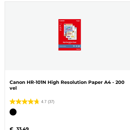
Canon HR-101N High Resolution Paper A4 - 200
vel
4.7
(37)
4.7
van
Kleurencartridge
de
5
€ 33,49