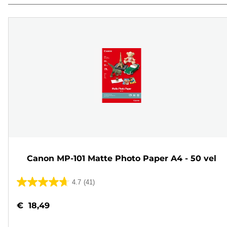
Canon MP-101 Matte Photo Paper A4 - 50 vel
4.7
(41)
4.7
van
€ 18,49
de
5