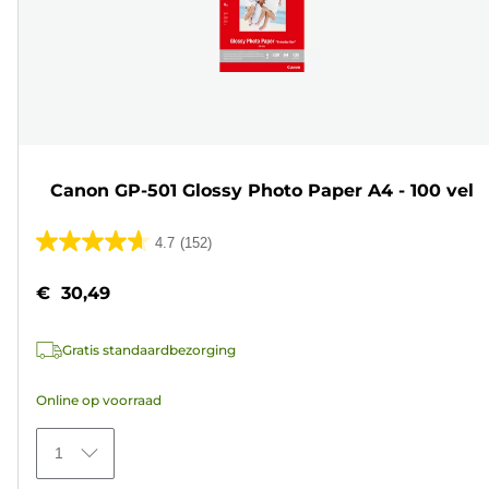
Canon GP-501 Glossy Photo Paper A4 - 100 vel
4.7
(152)
4.7
van
€ 30,49
de
5
Gratis standaardbezorging
sterren.
152
Online op voorraad
beoordelingen
1