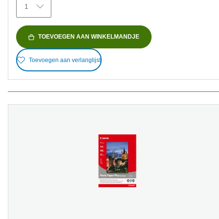
1
beoordelingen
TOEVOEGEN AAN WINKELMANDJE
Toevoegen aan verlanglijst