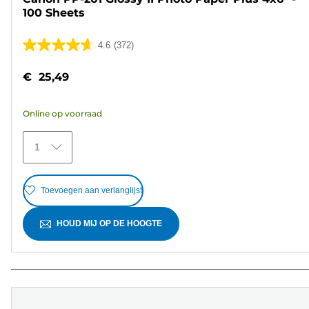
100 Sheets
4.6
(372)
4.6
van
€ 25,49
de
5
Online op voorraad
sterren.
372
1
beoordelingen
Toevoegen aan verlanglijst
HOUD MIJ OP DE HOOGTE