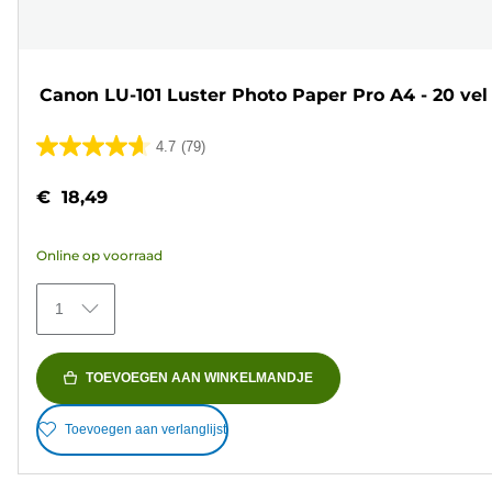
Canon LU-101 Luster Photo Paper Pro A4 - 20 vel
4.7
(79)
4.7
van
€ 18,49
de
5
Online op voorraad
sterren.
79
1
beoordelingen
TOEVOEGEN AAN WINKELMANDJE
Toevoegen aan verlanglijst