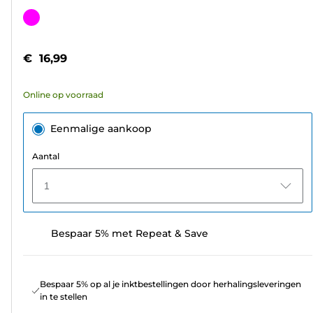
van
Kleurencartridge
de
5
€ 16,99
sterren.
8
Online op voorraad
beoordelingen
Eenmalige aankoop
Aantal
1
Bespaar 5% met Repeat & Save
Bespaar 5% op al je inktbestellingen door herhalingsleveringen
in te stellen