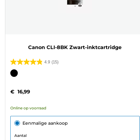
Canon CLI-8BK Zwart-inktcartridge
4.9
(15)
4.9
van
Kleurencartridge
de
5
€ 16,99
sterren.
15
Online op voorraad
beoordelingen
Eenmalige aankoop
Aantal