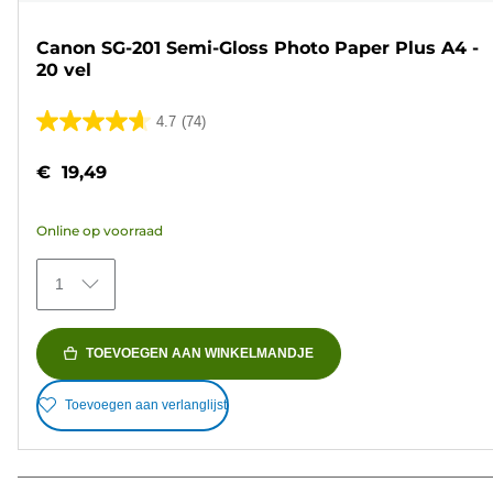
Canon SG-201 Semi-Gloss Photo Paper Plus A4 -
20 vel
4.7
(74)
4.7
van
€ 19,49
de
5
Online op voorraad
sterren.
74
1
beoordelingen
TOEVOEGEN AAN WINKELMANDJE
Toevoegen aan verlanglijst