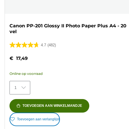
Canon PP-201 Glossy II Photo Paper Plus A4 - 20
vel
4.7
(482)
4.7
van
€ 17,49
de
5
Online op voorraad
sterren.
482
1
beoordelingen
TOEVOEGEN AAN WINKELMANDJE
Toevoegen aan verlanglijst