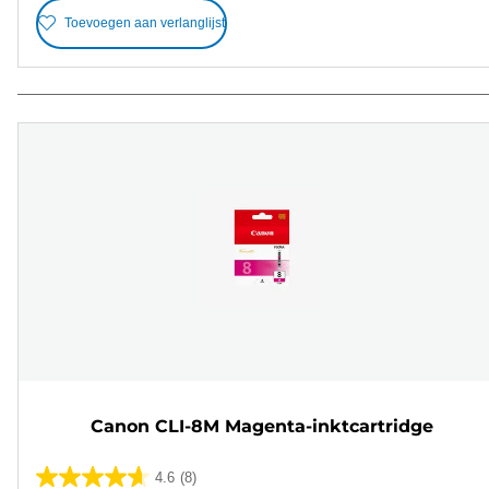
Toevoegen aan verlanglijst
Canon CLI-8M Magenta-inktcartridge
4.6
(8)
4.6