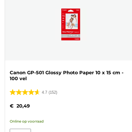
Canon GP-501 Glossy Photo Paper 10 x 15 cm -
100 vel
4.7
(152)
4.7
van
€ 20,49
de
5
Online op voorraad
sterren.
152