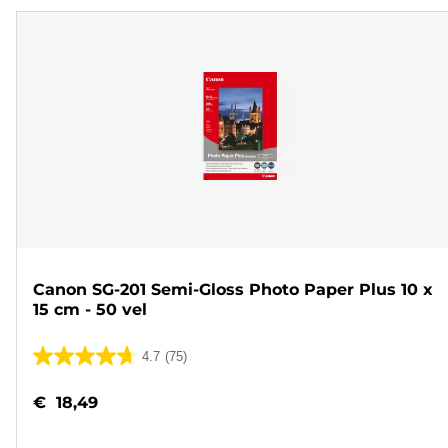
Canon SG-201 Semi-Gloss Photo Paper Plus 10 x
15 cm - 50 vel
4.7
(75)
4.7
van
€ 18,49
de
5