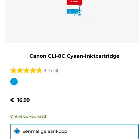
Canon CLI-8C Cyaan-inktcartridge
4.8
(28)
4.8
van
Kleurencartridge
de
5
€ 16,99
sterren.
28
Online op voorraad
beoordelingen
Eenmalige aankoop