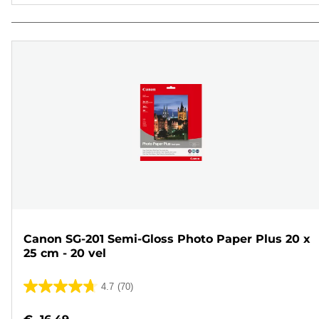
Canon SG-201 Semi-Gloss Photo Paper Plus 20 x
25 cm - 20 vel
4.7
(70)
4.7
van