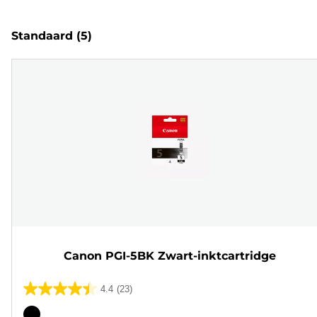
Standaard
(5)
Canon PGI-5BK Zwart-inktcartridge
4.4
(23)
4.4
van
Kleurencartridge