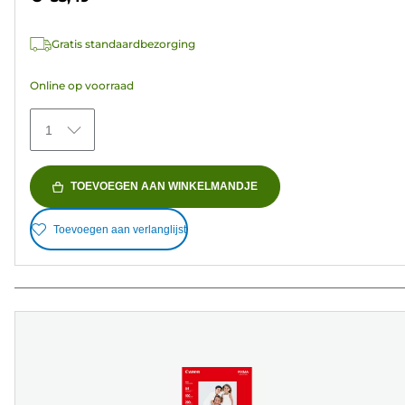
sterren.
37
Gratis standaardbezorging
beoordelingen
Online op voorraad
1
TOEVOEGEN AAN WINKELMANDJE
Toevoegen aan verlanglijst