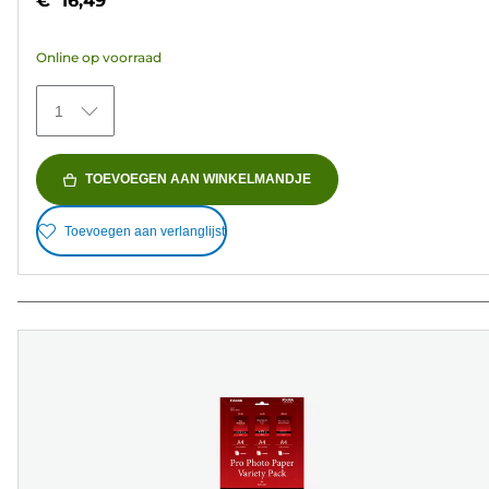
€ 16,49
de
5
Online op voorraad
sterren.
70
1
beoordelingen
TOEVOEGEN AAN WINKELMANDJE
Toevoegen aan verlanglijst