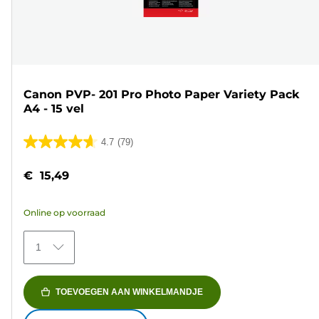
Canon PVP- 201 Pro Photo Paper Variety Pack
A4 - 15 vel
4.7
(79)
4.7
van
€ 15,49
de
5
Online op voorraad
sterren.
79
1
beoordelingen
TOEVOEGEN AAN WINKELMANDJE