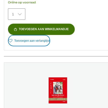
Online op voorraad
sterren.
41
1
beoordelingen
TOEVOEGEN AAN WINKELMANDJE
Toevoegen aan verlanglijst