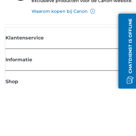
exclusieve producten voor de Canon-website.
Waarom kopen bij Canon
CHATDIENST IS OFFLINE
Klantenservice
Informatie
Shop
Meld je aan voor Canon-nieuws
Ontvang regelmatig updates per e-mail over nieuwe producten, handig
tips en aanbiedingen
MELD JE NU AAN