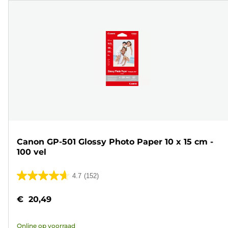
Canon GP-501 Glossy Photo Paper 10 x 15 cm -
100 vel
4.7
(152)
4.7
van
€ 20,49
de
5
Online op voorraad