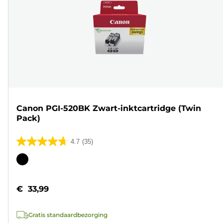
Canon PGI-520BK Zwart-inktcartridge (Twin
Pack)
4.7
(35)
4.7
van
Kleurencartridge
de
5
€ 33,99
sterren.
35
Gratis standaardbezorging
beoordelingen