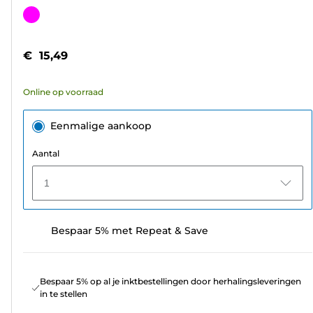
van
Kleurencartridge
de
5
€ 15,49
sterren.
3
Online op voorraad
beoordelingen
Eenmalige aankoop
Aantal
1
Bespaar 5% met Repeat & Save
Bespaar 5% op al je inktbestellingen door herhalingsleveringen
in te stellen