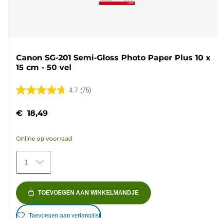
Canon SG-201 Semi-Gloss Photo Paper Plus 10 x
15 cm - 50 vel
4.7
(75)
4.7
van
€ 18,49
de
5
Online op voorraad
sterren.
75
1
beoordelingen
TOEVOEGEN AAN WINKELMANDJE
Toevoegen aan verlanglijst