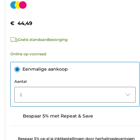
van
Kleurencartridge
de
5
€ 44,49
sterren.
49
Gratis standaardbezorging
beoordelingen
Online op voorraad
Eenmalige aankoop
Aantal
1
Bespaar 5% met Repeat & Save
Bespaar 5% op al je inktbestellingen door herhalingsleveringen