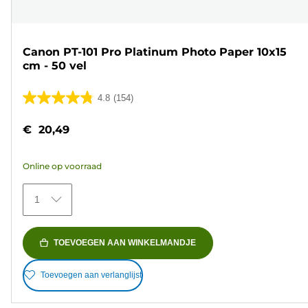
Canon PT-101 Pro Platinum Photo Paper 10x15
cm - 50 vel
4.8
(154)
4.8
van
€ 20,49
de
5
Online op voorraad
sterren.
154
1
beoordelingen
TOEVOEGEN AAN WINKELMANDJE
Toevoegen aan verlanglijst