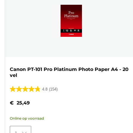
Canon PT-101 Pro Platinum Photo Paper A4 - 20
vel
4.8
(154)
4.8
van
€ 25,49
de
5
Online op voorraad
sterren.
154
1