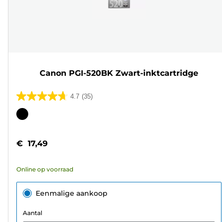
Canon PGI-520BK Zwart-inktcartridge
4.7
(35)
4.7
van
Kleurencartridge
de
5
€ 17,49
sterren.
35
Online op voorraad
beoordelingen
Eenmalige aankoop
Aantal