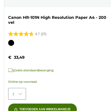
Canon HR-101N High Resolution Paper A4 - 200
vel
4.7
(37)
4.7
van
Kleurencartridge
de
5
€ 33,49
sterren.
37
Gratis standaardbezorging
beoordelingen
Online op voorraad
1
TOEVOEGEN AAN WINKELMANDJE