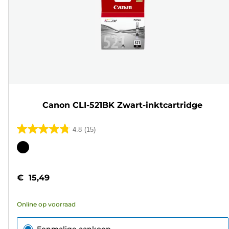
Canon CLI-521BK Zwart-inktcartridge
4.8
(15)
4.8
van
Kleurencartridge
de
5
€ 15,49
sterren.
15
Online op voorraad
beoordelingen
Eenmalige aankoop