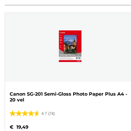
Canon SG-201 Semi-Gloss Photo Paper Plus A4 -
20 vel
4.7
(74)
4.7
van
€ 19,49
de