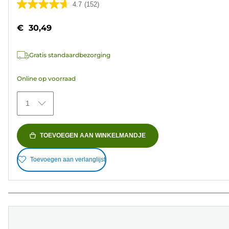
4.7
(152)
4.7
van
€ 30,49
de
5
Gratis standaardbezorging
sterren.
152
Online op voorraad
beoordelingen
1
TOEVOEGEN AAN WINKELMANDJE
Toevoegen aan verlanglijst