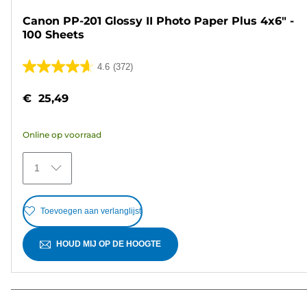
Canon PP-201 Glossy II Photo Paper Plus 4x6" -
100 Sheets
4.6
(372)
4.6
van
€ 25,49
de
5
Online op voorraad
sterren.
372
1
beoordelingen
Toevoegen aan verlanglijst
HOUD MIJ OP DE HOOGTE