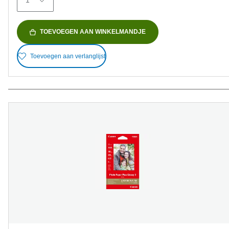
beoordelingen
TOEVOEGEN AAN WINKELMANDJE
Toevoegen aan verlanglijst