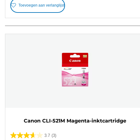
Toevoegen aan verlanglijst
Canon CLI-521M Magenta-inktcartridge
3.7
(3)
3.7