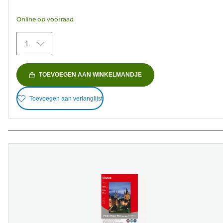
5
Online op voorraad
sterren.
74
1
beoordelingen
TOEVOEGEN AAN WINKELMANDJE
Toevoegen aan verlanglijst