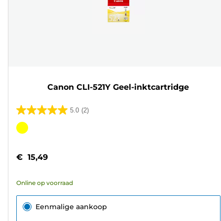
Canon CLI-521Y Geel-inktcartridge
5.0
(2)
5.0
van
Kleurencartridge
de
5
€ 15,49
sterren.
2
Online op voorraad
beoordelingen
Eenmalige aankoop