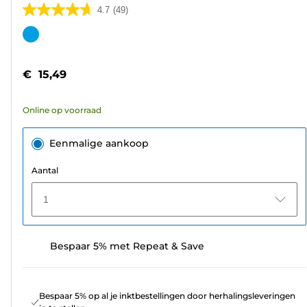
4.7
(49)
4.7
van
Kleurencartridge
de
5
€ 15,49
sterren.
49
Online op voorraad
beoordelingen
Eenmalige aankoop
Aantal
1
Bespaar 5% met Repeat & Save
Bespaar 5% op al je inktbestellingen door herhalingsleveringen