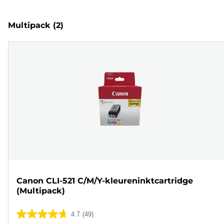
Multipack
(2)
Canon CLI-521 C/M/Y-kleureninktcartridge
(Multipack)
4.7
(49)
4.7