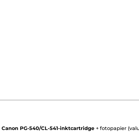
artridge
Canon PG-540/CL-541-inktcartridge
+
fotopapier (val