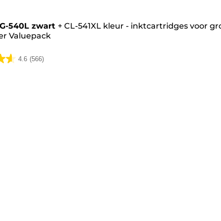
G-540L zwart
+
CL-541XL kleur - inktcartridges voor g
er Valuepack
4.6
(566)
lingen