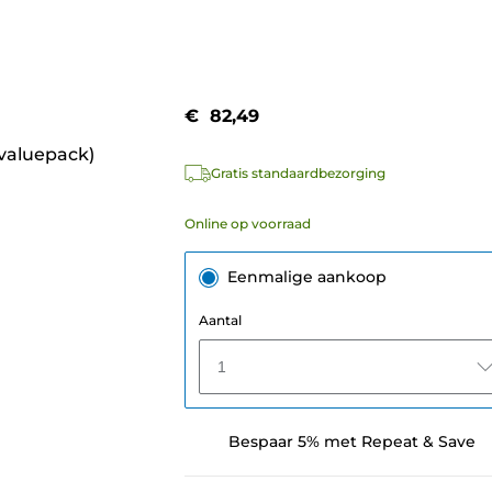
€ 82,49
(valuepack)
Gratis standaardbezorging
Online op voorraad
Eenmalige aankoop
Aantal
1
Bespaar 5% met Repeat & Save