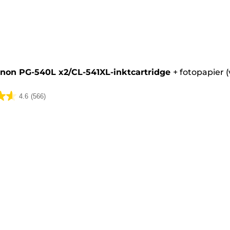
artridge
non PG-540L x2/CL-541XL-inktcartridge
+
fotopapier 
4.6
(566)
lingen