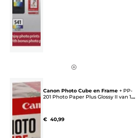
5
sterren.
4230
beoordelingen
Canon Photo Cube en Frame
+
PP-
201 Photo Paper Plus Glossy II van 13
x 13 cm (40 vel) - Creative Pack, roze
€ 40,99