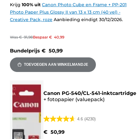
Krijg
100
%
uit
Canon Photo Cube en Frame + PP-201
Photo Paper Plus Glossy II van 13 x 13 cm (40 vel) -
Creative Pack, roze
Aanbieding eindigt 30/12/2026.
Was
€ 91,98
Bespaar
€ 40,99
Bundelprijs
€ 50,99
TOEVOEGEN AAN WINKELMANDJE
Canon PG-540/CL-541-inktcartridge
+
fotopapier (valuepack)
4.6
(4230)
4.6
van
€ 50,99
de