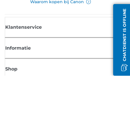
Waarom kopen bij Canon
CHATDIENST IS OFFLINE
Klantenservice
Informatie
Shop
Meld je aan voor Canon-nieuws
Ontvang regelmatig updates per e-mail over nieuwe producten, handig
tips en aanbiedingen
MELD JE NU AAN