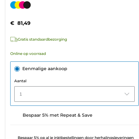
van
Kleurencartridge
de
5
€ 81,49
sterren.
1591
Gratis standaardbezorging
beoordelingen
Online op voorraad
Eenmalige aankoop
Aantal
1
Bespaar 5% met Repeat & Save
Bespaar 5% op al je inktbestellingen door herhalingsleveringen