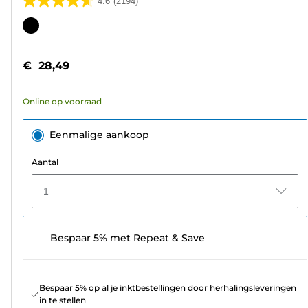
4.6
(2194)
4.6
van
Kleurencartridge
de
5
€ 28,49
sterren.
2194
Online op voorraad
beoordelingen
Eenmalige aankoop
Aantal
1
Bespaar 5% met Repeat & Save
Bespaar 5% op al je inktbestellingen door herhalingsleveringen
in te stellen