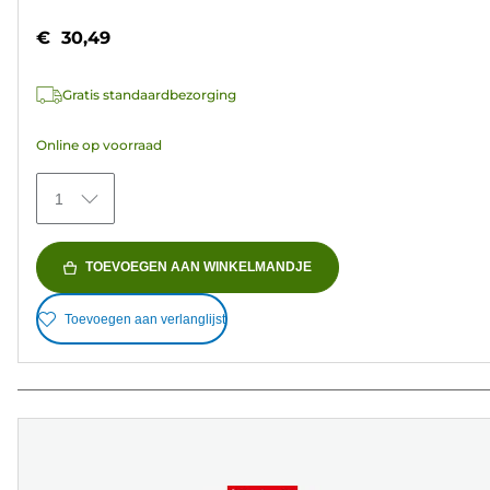
van
€ 30,49
de
5
Gratis standaardbezorging
sterren.
152
Online op voorraad
beoordelingen
1
TOEVOEGEN AAN WINKELMANDJE
Toevoegen aan verlanglijst