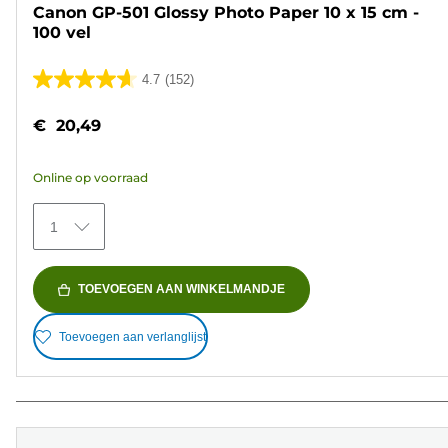
Canon GP-501 Glossy Photo Paper 10 x 15 cm -
100 vel
4.7
(152)
4.7
van
€ 20,49
de
5
Online op voorraad
sterren.
152
1
beoordelingen
TOEVOEGEN AAN WINKELMANDJE
Toevoegen aan verlanglijst