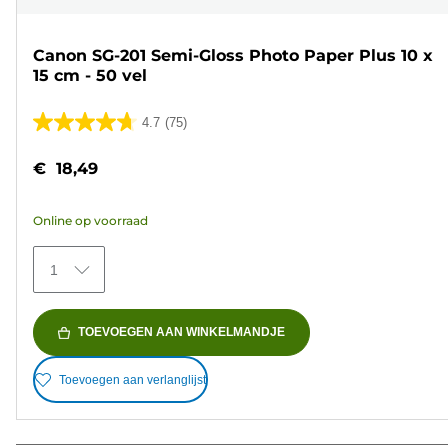
Canon SG-201 Semi-Gloss Photo Paper Plus 10 x
15 cm - 50 vel
4.7
(75)
4.7
van
€ 18,49
de
5
Online op voorraad
sterren.
75
1
beoordelingen
TOEVOEGEN AAN WINKELMANDJE
Toevoegen aan verlanglijst