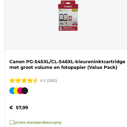
Canon PG-545XL/CL-546XL-kleureninktcartridge
met groot volume en fotopapier (Value Pack)
4.5
(1591)
4.5
van
Kleurencartridge
de
5
€ 57,99
sterren.
1591
Gratis standaardbezorging
beoordelingen