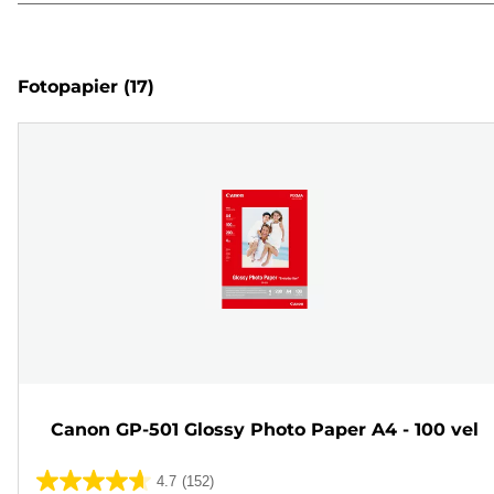
Fotopapier
(17)
Canon GP-501 Glossy Photo Paper A4 - 100 vel
4.7
(152)
4.7