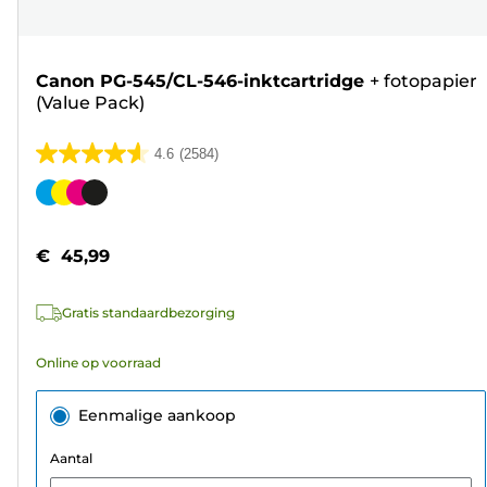
Canon PG-545/CL-546-inktcartridge
+
fotopapier
(Value Pack)
4.6
(2584)
4.6
van
Kleurencartridge
de
5
€ 45,99
sterren.
2584
Gratis standaardbezorging
beoordelingen
Online op voorraad
Eenmalige aankoop
Aantal