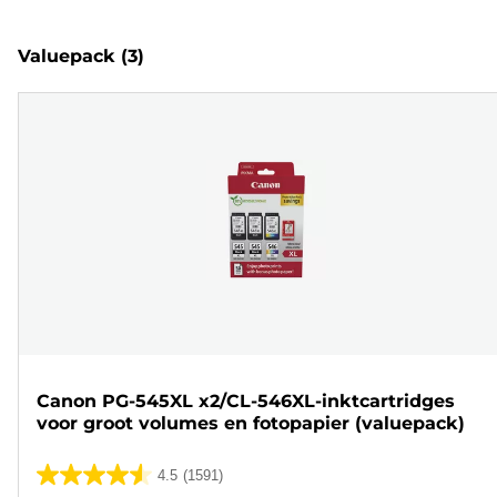
Valuepack
(3)
Canon PG-545XL x2/CL-546XL-inktcartridges
voor groot volumes en fotopapier (valuepack)
4.5
(1591)
4.5