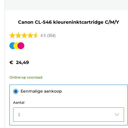
Canon CL-546 kleureninktcartridge C/M/Y
4.5
(354)
4.5
van
Kleurencartridge
de
5
€ 24,49
sterren.
354
Online op voorraad
beoordelingen
Eenmalige aankoop
Aantal
1