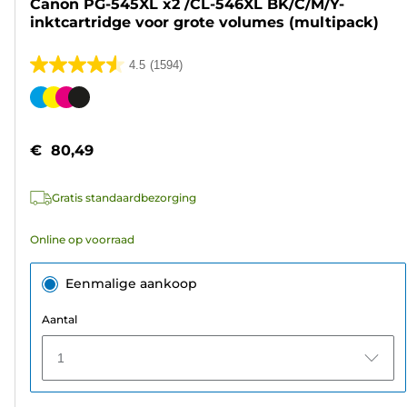
Canon PG-545XL x2 /CL-546XL BK/C/M/Y-
inktcartridge voor grote volumes (multipack)
4.5
(1594)
4.5
van
Kleurencartridge
de
5
€ 80,49
sterren.
1594
Gratis standaardbezorging
beoordelingen
Online op voorraad
Eenmalige aankoop
Aantal
1