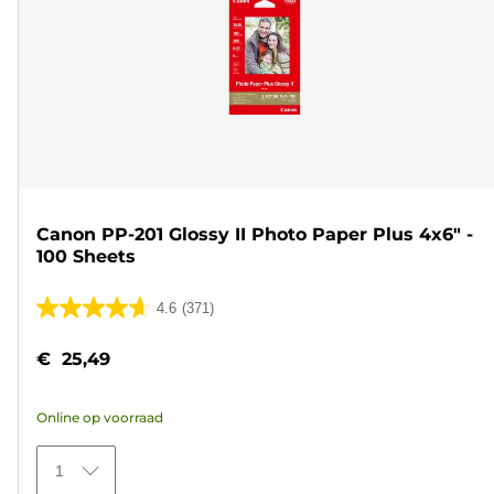
Canon PP-201 Glossy II Photo Paper Plus 4x6" -
100 Sheets
4.6
(371)
4.6
van
€ 25,49
de
5
Online op voorraad
sterren.
371
1
beoordelingen