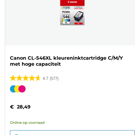
Canon CL-546XL kleureninktcartridge C/M/Y
met hoge capaciteit
4.7
(577)
4.7
van
Kleurencartridge
de
5
€ 28,49
sterren.
577
Online op voorraad
beoordelingen