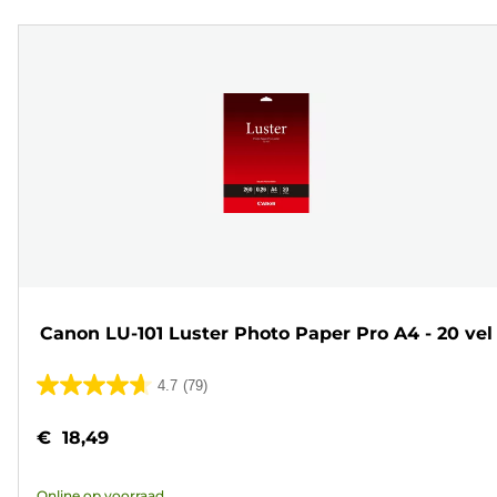
Canon LU-101 Luster Photo Paper Pro A4 - 20 vel
4.7
(79)
4.7
van
€ 18,49
de
5
Online op voorraad