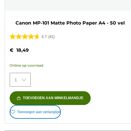
Canon MP-101 Matte Photo Paper A4 - 50 vel
4.7
(41)
4.7
van
€ 18,49
de
5
Online op voorraad
sterren.
41
1
beoordelingen
TOEVOEGEN AAN WINKELMANDJE
Toevoegen aan verlanglijst