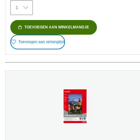
74
1
beoordelingen
TOEVOEGEN AAN WINKELMANDJE
Toevoegen aan verlanglijst