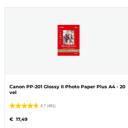
Canon PP-201 Glossy II Photo Paper Plus A4 - 20
vel
4.7
(481)
4.7
van
€ 17,49
de