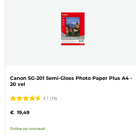
Canon SG-201 Semi-Gloss Photo Paper Plus A4 -
20 vel
4.7
(74)
4.7
van
€ 19,49
de
5
Online op voorraad
sterren.