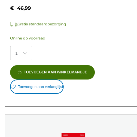
van
€ 46,99
de
5
Gratis standaardbezorging
sterren.
11
Online op voorraad
beoordelingen
1
TOEVOEGEN AAN WINKELMANDJE
Toevoegen aan verlanglijst