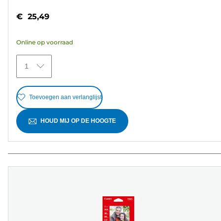
van
€ 25,49
de
5
Online op voorraad
sterren.
5
1
beoordelingen
Toevoegen aan verlanglijst
HOUD MIJ OP DE HOOGTE