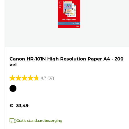
Canon HR-101N High Resolution Paper A4 - 200
vel
4.7
(37)
4.7
van
Kleurencartridge
de
5
€ 33,49
sterren.
37
Gratis standaardbezorging
beoordelingen