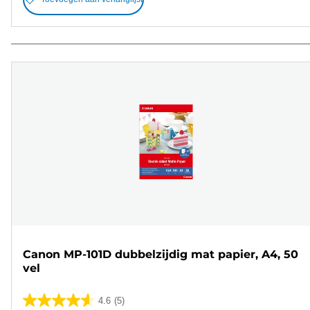
Canon MP-101D dubbelzijdig mat papier, A4, 50
vel
4.6
(5)
4.6