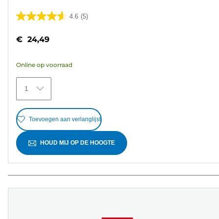
4.6
(5)
4.6
van
€ 24,49
de
5
Online op voorraad
sterren.
5
1
beoordelingen
Toevoegen aan verlanglijst
HOUD MIJ OP DE HOOGTE