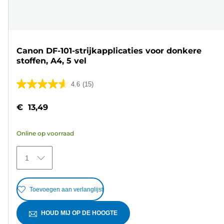
Canon DF-101-strijkapplicaties voor donkere
stoffen, A4, 5 vel
4.6
(15)
4.6
van
€ 13,49
de
5
Online op voorraad
sterren.
15
1
beoordelingen
Toevoegen aan verlanglijst
HOUD MIJ OP DE HOOGTE