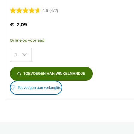
4.6
(372)
4.6
van
€ 2,09
de
5
Online op voorraad
sterren.
372
1
beoordelingen
TOEVOEGEN AAN WINKELMANDJE
Toevoegen aan verlanglijst