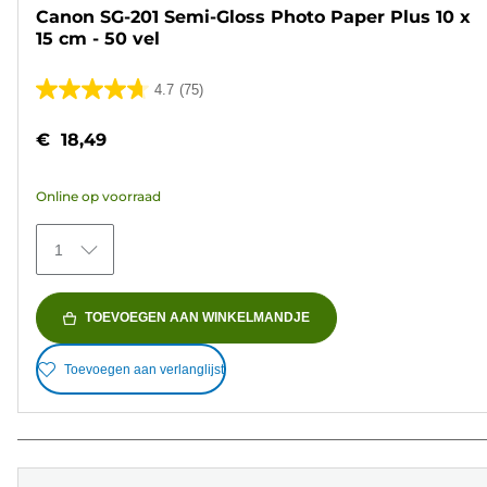
Canon SG-201 Semi-Gloss Photo Paper Plus 10 x
15 cm - 50 vel
4.7
(75)
4.7
van
€ 18,49
de
5
Online op voorraad
sterren.
75
1
beoordelingen
TOEVOEGEN AAN WINKELMANDJE
Toevoegen aan verlanglijst