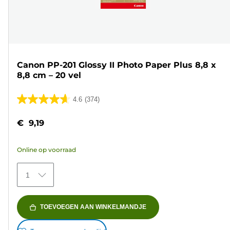
Canon PP-201 Glossy II Photo Paper Plus 8,8 x
8,8 cm – 20 vel
4.6
(374)
4.6
van
€ 9,19
de
5
Online op voorraad
sterren.
374
1
beoordelingen
TOEVOEGEN AAN WINKELMANDJE