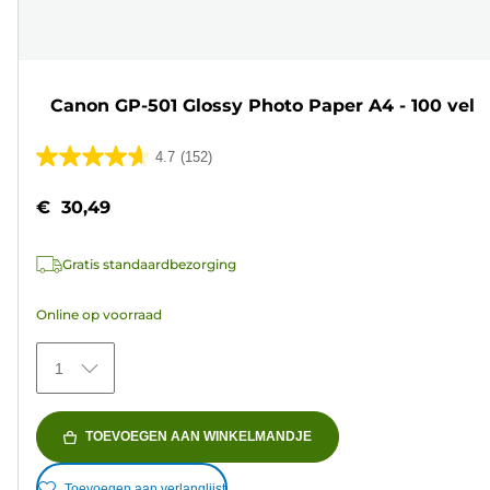
Canon GP-501 Glossy Photo Paper A4 - 100 vel
4.7
(152)
4.7
van
€ 30,49
de
5
Gratis standaardbezorging
sterren.
152
Online op voorraad
beoordelingen
1
TOEVOEGEN AAN WINKELMANDJE
Toevoegen aan verlanglijst