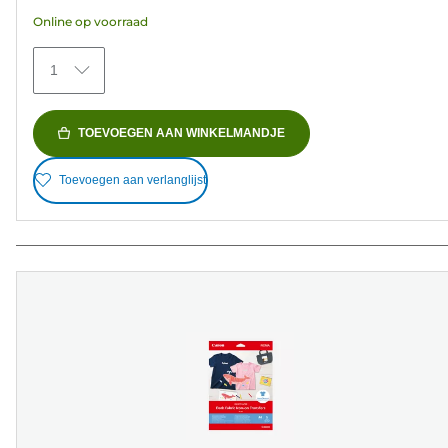
5
Online op voorraad
sterren.
434
1
beoordelingen
TOEVOEGEN AAN WINKELMANDJE
Toevoegen aan verlanglijst