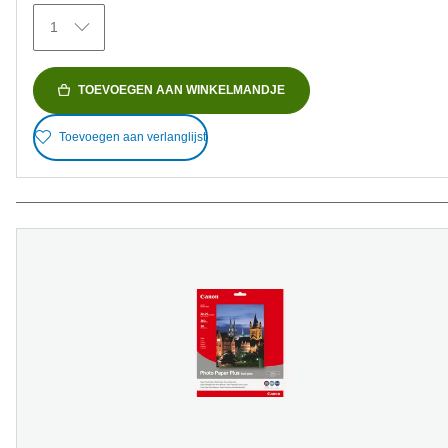
481
1
beoordelingen
TOEVOEGEN AAN WINKELMANDJE
Toevoegen aan verlanglijst