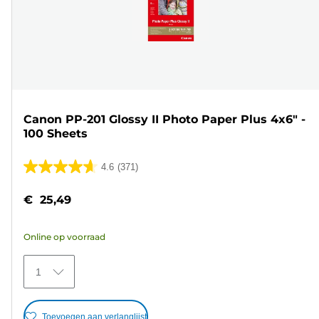
Canon PP-201 Glossy II Photo Paper Plus 4x6" -
100 Sheets
4.6
(371)
4.6
van
€ 25,49
de
5
Online op voorraad
sterren.
371
1
beoordelingen
Toevoegen aan verlanglijst