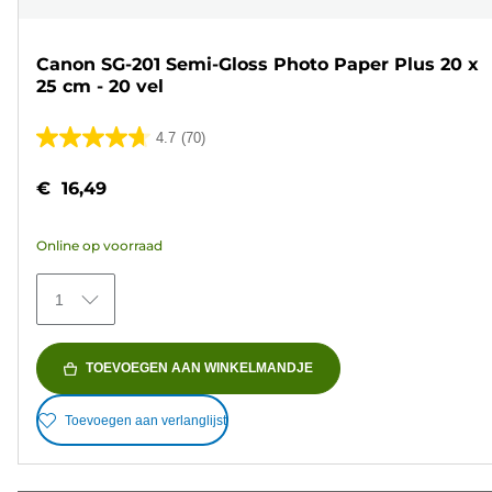
Canon SG-201 Semi-Gloss Photo Paper Plus 20 x
25 cm - 20 vel
4.7
(70)
4.7
van
€ 16,49
de
5
Online op voorraad
sterren.
70
1
beoordelingen
TOEVOEGEN AAN WINKELMANDJE
Toevoegen aan verlanglijst