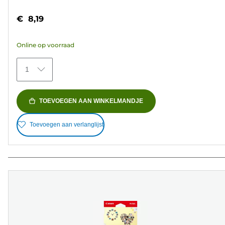
4.7
van
€ 8,19
de
5
Online op voorraad
sterren.
35
1
beoordelingen
TOEVOEGEN AAN WINKELMANDJE
Toevoegen aan verlanglijst