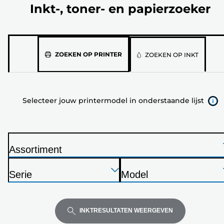
Inkt-, toner- en papierzoeker
Selecteer
ZOEKEN OP PRINTER
ZOEKEN OP INKT
jouw
printermodel
in
Selecteer jouw printermodel in onderstaande lijst
onderstaande
lijst
Assortiment
P
Druk
Druk
Druk
r
Serie
Model
op
op
op
i
P
P
Enter
Enter
Enter
n
r
r
om
om
om
t
i
i
INKTRESULTATEN WEERGEVEN
uit
uit
uit
e
n
n