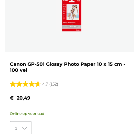
Canon GP-501 Glossy Photo Paper 10 x 15 cm -
100 vel
4.7
(152)
4.7
van
€ 20,49
de
5
Online op voorraad
sterren.
152
1
beoordelingen