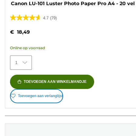
Canon LU-101 Luster Photo Paper Pro A4 - 20 vel
4.7
(79)
4.7
van
€ 18,49
de
5
Online op voorraad
sterren.
79
1
beoordelingen
TOEVOEGEN AAN WINKELMANDJE
Toevoegen aan verlanglijst