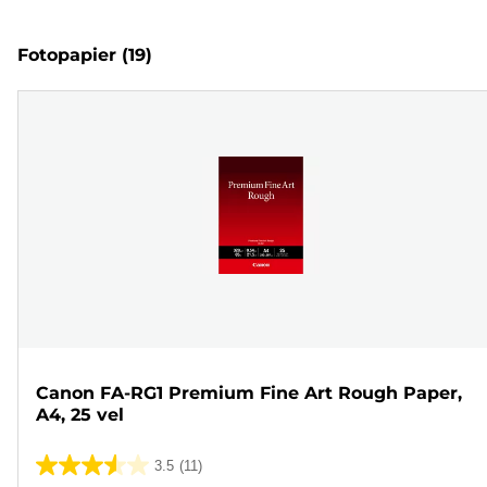
Fotopapier
(19)
Canon FA-RG1 Premium Fine Art Rough Paper,
A4, 25 vel
3.5
(11)
3.5