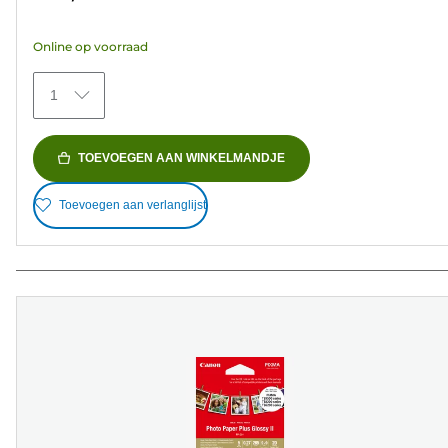
de
5
Online op voorraad
sterren.
152
1
beoordelingen
TOEVOEGEN AAN WINKELMANDJE
Toevoegen aan verlanglijst