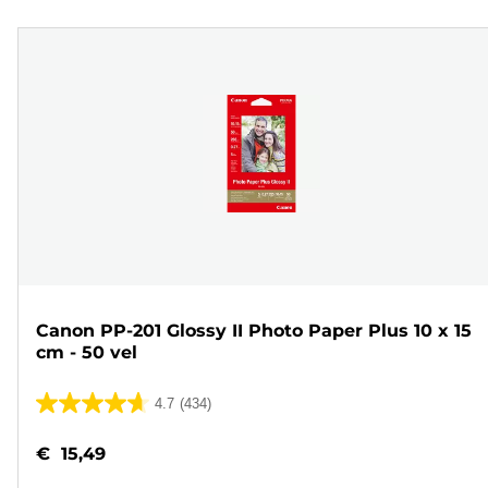
Canon PP-201 Glossy II Photo Paper Plus 10 x 15
cm - 50 vel
4.7
(434)
4.7
van
€ 15,49
de