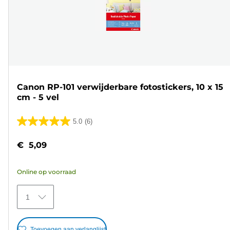
Canon RP-101 verwijderbare fotostickers, 10 x 15
cm - 5 vel
5.0
(6)
5.0
van
€ 5,09
de
5
Online op voorraad
sterren.
6
1
beoordelingen
Toevoegen aan verlanglijst