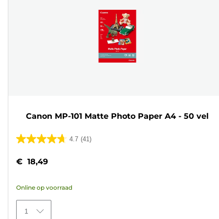
Canon MP-101 Matte Photo Paper A4 - 50 vel
4.7
(41)
4.7
van
€ 18,49
de
5
Online op voorraad
sterren.
41
1
beoordelingen