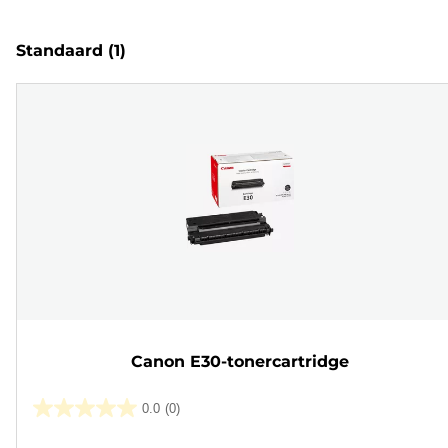
Standaard
(1)
Canon E30-tonercartridge
0.0
(0)
0.0
van