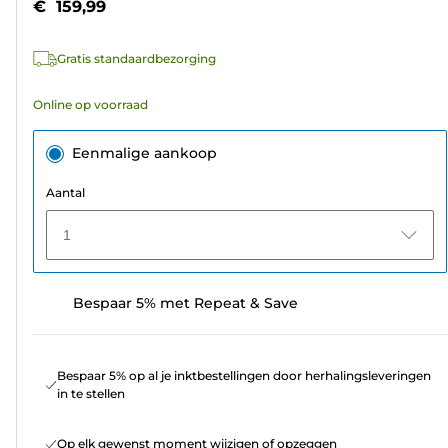
€ 159,99
de
5
Gratis standaardbezorging
sterren.
Online op voorraad
Eenmalige aankoop
Aantal
1
Bespaar 5% met Repeat & Save
Bespaar 5% op al je inktbestellingen door herhalingsleveringen
in te stellen
Op elk gewenst moment wijzigen of opzeggen