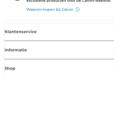
exclusieve producten voor de Canon-website.
Waarom kopen bij Canon
Klantenservice
Informatie
Shop
Meld je aan voor Canon-nieuws
Ontvang regelmatig updates per e-mail over nieuwe producten, handig
tips en aanbiedingen
MELD JE NU AAN