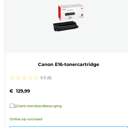
Canon E16-tonercartridge
0.0
(0)
0.0
van
€ 129,99
de
5
Gratis standaardbezorging
sterren.
Online op voorraad