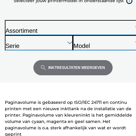
Selecteer jouw printermodel in onderstaande lijst
onderstaande
lijst
Assortiment
P
Druk
Druk
Druk
r
Serie
Model
op
op
op
i
P
P
Enter
Enter
Enter
n
r
r
om
om
om
t
i
i
INKTRESULTATEN WEERGEVEN
uit
uit
uit
e
n
n
te
te
te
r
t
t
vouwen
vouwen
vouwen
e
e
r
r
Paginavolume is gebaseerd op ISO/IEC 24711 en continu
printen met een nieuwe inkttank na de installatie van de
printer. Paginavolume van kleureninkt is het gemiddelde
volume van cyaan, magenta en geel samen. Het
paginavolume is o.a. sterk afhankelijk van wat er wordt
geprint