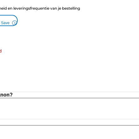
heid en leveringsfrequentie van je bestelling
& Save
d
anon?