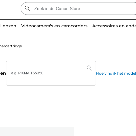
Lenzen
Videocamera's en camcorders
Accessoires en and
nercartridge
ren
Hoe vind ik het mode