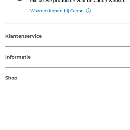
exclusieve producten voor de Canon-website.
Waarom kopen bij Canon
Klantenservice
Informatie
Shop
Meld je aan voor Canon-nieuws
Ontvang regelmatig updates per e-mail over nieuwe producten, handig
tips en aanbiedingen
MELD JE NU AAN