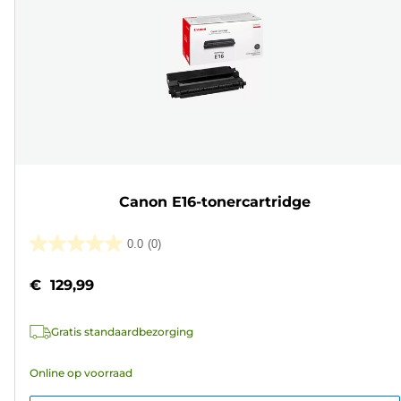
Canon E16-tonercartridge
0.0
(0)
0.0
van
€ 129,99
de
5
Gratis standaardbezorging
sterren.
Online op voorraad