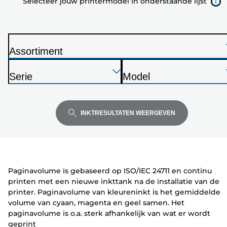
Selecteer jouw printermodel in onderstaande lijst
onderstaande
lijst
Assortiment
P
Druk
Druk
Druk
r
Serie
Model
op
op
op
i
P
P
Enter
Enter
Enter
n
r
r
om
om
om
t
i
i
INKTRESULTATEN WEERGEVEN
uit
uit
uit
e
n
n
te
te
te
r
t
t
vouwen
vouwen
vouwen
e
e
r
r
Paginavolume is gebaseerd op ISO/IEC 24711 en continu
printen met een nieuwe inkttank na de installatie van de
printer. Paginavolume van kleureninkt is het gemiddelde
volume van cyaan, magenta en geel samen. Het
paginavolume is o.a. sterk afhankelijk van wat er wordt
geprint