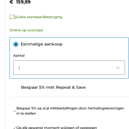
€ 159,99
de
5
Gratis standaardbezorging
sterren.
Online op voorraad
Eenmalige aankoop
Aantal
1
Bespaar 5% met Repeat & Save
Bespaar 5% op al je inktbestellingen door herhalingsleveringen
in te stellen
Op elk gewenst moment wijzigen of opzeggen