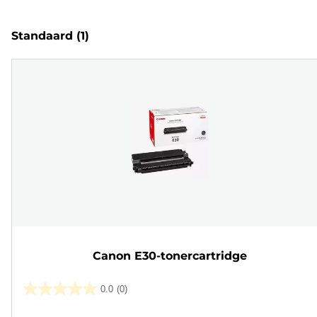
Standaard
(1)
Canon E30-tonercartridge
0.0
(0)
0.0
van