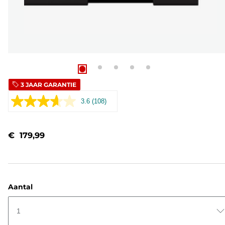
3 JAAR GARANTIE
3.6
(108)
Lees
108
beoordelingen.
Dezelfde
€ 179,99
paginalink.
Aantal
1