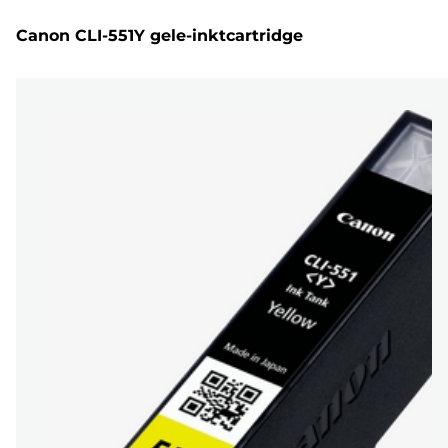
Canon CLI-551Y gele-inktcartridge